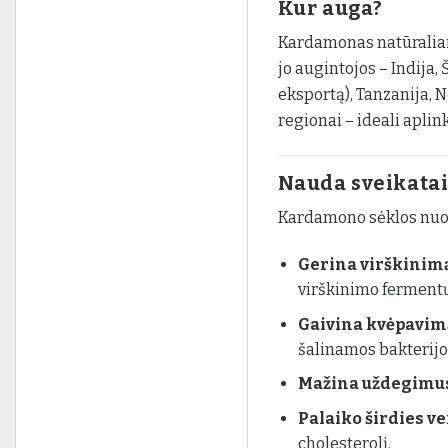
Kur auga?
Kardamonas natūraliai
jo augintojos – Indija,
eksportą), Tanzanija, N
regionai – ideali aplin
Nauda sveikata
Kardamono sėklos nuo
Gerina virškinim
virškinimo fermentų
Gaivina kvėpavim
šalinamos bakterijo
Mažina uždegimu
Palaiko širdies ve
cholesterolį.