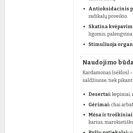
Antioksidacinis p
radikalų poveikio.
Skatina kvėpavimo
ligomis, palengvina
Stimuliuoja orga
Naudojimo būda
Kardamonas (sėklos) –
saldžiuose, tiek pikan
Desertai:
kepiniai, 
Gėrimai:
chai arbat
Mėsa ir troškiniai
karius, marokietišku
Ryžių patiekalai:
pu