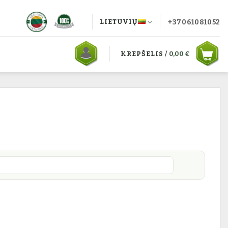
+37061081052
LIETUVIŲ
KREPŠELIS /
0,00
€
€
klos)