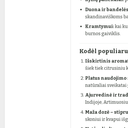
Duona ir bandelės
skandinaviškoms b
Kramtymui:
kai ku
burnos gaiviklis.
Kodėl populiaru
Išskirtinis aroma
šiek tiek citrusiniu 
Platus naudojimo
natūraliai sveikatai 
Ajurvedinė ir tra
Indijoje, Artimuosi
Maža dozė – stipr
skoniui ir kvapui išg