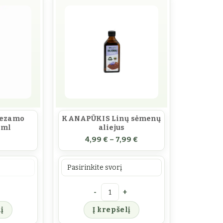
ezamo
KANAPŪKIS Linų sėmenų
 ml
aliejus
,99 €
Price range: 4,99 € th
4,99
€
–
7,99
€
Prekės svoris
ejus
iekis: KANAPŪKIS Sezamo aliejus 250 ml
produkto kiekis: KANAPŪKIS Linų sėme
į
Į krepšelį