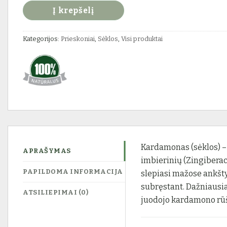
Į krepšelį
Kategorijos:
Prieskoniai
,
Sėklos
,
Visi produktai
Kardamonas (sėklos) –
APRAŠYMAS
imbierinių (Zingiberac
PAPILDOMA INFORMACIJA
slepiasi mažose ankšty
subręstant. Dažniausi
ATSILIEPIMAI (0)
juodojo kardamono rūš