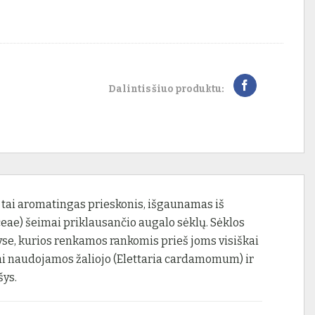
Dalintis šiuo produktu:
 tai aromatingas prieskonis, išgaunamas iš
eae) šeimai priklausančio augalo sėklų. Sėklos
se, kurios renkamos rankomis prieš joms visiškai
ai naudojamos žaliojo (Elettaria cardamomum) ir
ys.