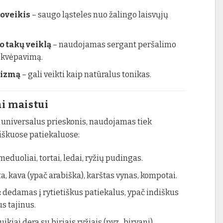
oveikis
– saugo ląsteles nuo žalingo laisvųjų
 takų veiklą
– naudojamas sergant peršalimo
 kvėpavimą.
nizmą
– gali veikti kaip natūralus tonikas.
i maistui
 universalus prieskonis, naudojamas tiek
tiškuose patiekaluose:
meduoliai, tortai, ledai, ryžių pudingas.
a, kava (ypač arabiška), karštas vynas, kompotai.
:
dedamas į rytietiškus patiekalus, ypač indiškus
s tajinus.
ikiai dera su biriais ryžiais (pvz., biryani).