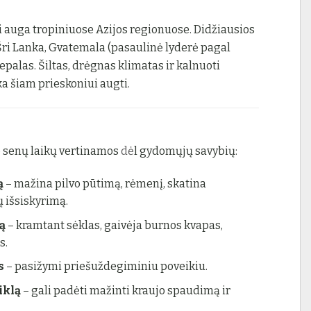
 auga tropiniuose Azijos regionuose. Didžiausios
 Šri Lanka, Gvatemala (pasaulinė lyderė pagal
epalas. Šiltas, drėgnas klimatas ir kalnuoti
ka šiam prieskoniui augti.
i
 senų laikų vertinamos
dė
l gydomųjų savybių:
ą
– mažina pilvo pūtimą, rėmenį, skatina
 išsiskyrimą.
ą
– kramtant sėklas, gaivėja burnos kvapas,
s.
s
– pasižymi priešuždegiminiu poveikiu.
iklą
– gali padėti mažinti kraujo spaudimą ir