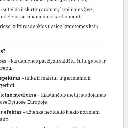
:
suteikia išskirtinį aromatą kepiniams (pvz.,
andelėms su cinamonu ir kardamonu).
riose kultūrose sėklos tiesiog kramtomos kaip
s?
tas
– kardamonas pasižymi saldžiu, šiltu, gaiviu ir
kvapu.
 spektras
– tinka ir maistui, ir gėrimams, ir
gerinti.
dicinė medicina
– tūkstančius metų naudojamas
uose Rytuose, Europoje.
us efektas
– užtenka nedidelio kiekio norimam
auti.