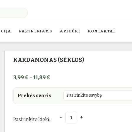
CIJA
PARTNERIAMS
APIE ŪKĮ
KONTAKTAI
KARDAMONAS (SĖKLOS)
Price range: 3,99 € through 11,89 
3,99
€
11,89
€
–
Prekės svoris
Pasirinkite kiekį:
produkto kiekis: Kardamonas (sė