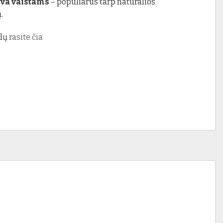
yva vaistams
– populiarus tarp natūralios
.
klų
rasite čia