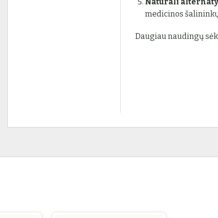
Natūrali alternat
medicinos šalininkų
Daugiau naudingų sė