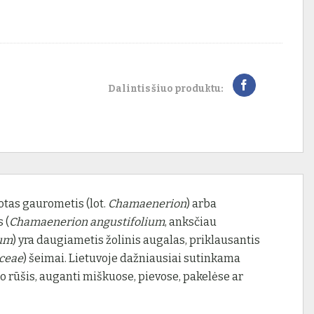
Dalintis šiuo produktu:
as gaurometis (lot.
Chamaenerion
) arba
 (
Chamaenerion angustifolium
, anksčiau
ium
) yra daugiametis žolinis augalas, priklausantis
ceae
) šeimai. Lietuvoje dažniausiai sutinkama
 rūšis, auganti miškuose, pievose, pakelėse ar