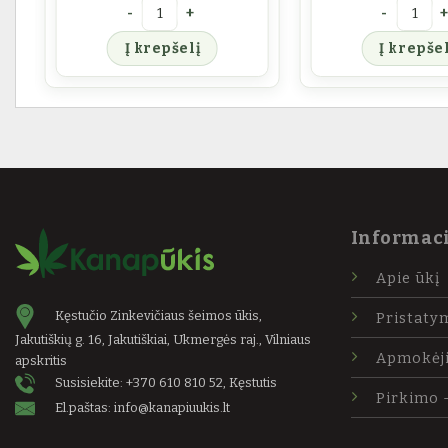
ANAPŪKIS Kanapių sėklos
produkto kiekis: KANAPŪKIS Kanapių sėklų ali
produkto k
Į krepšelį
Į krepšel
Informaci
Apie ūkį
Kęstučio Zinkevičiaus šeimos ūkis,
Pristaty
Jakutiškių g. 16, Jakutiškiai, Ukmergės raj., Vilniaus
Apmokėj
apskritis
Susisiekite:
+370 610 810 52
, Kęstutis
Pirkimo 
El.paštas:
info@kanapiuukis.lt