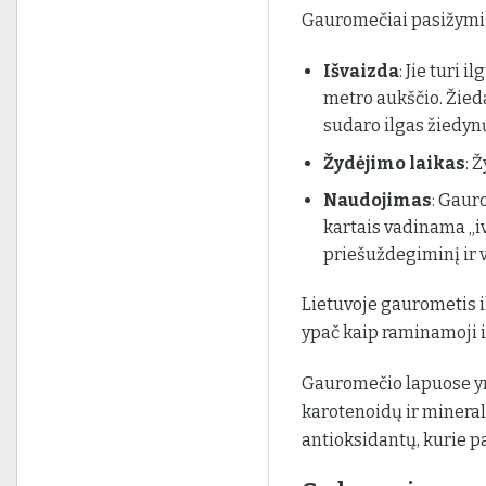
Gauromečiai pasižymi
Išvaizda
: Jie turi i
metro aukščio. Žieda
sudaro ilgas žiedyn
Žydėjimo laikas
: 
Naudojimas
: Gaur
kartais vadinama „i
priešuždegiminį ir 
Lietuvoje gaurometis i
ypač kaip raminamoji 
Gauromečio lapuose yra
karotenoidų ir mineral
antioksidantų, kurie pa