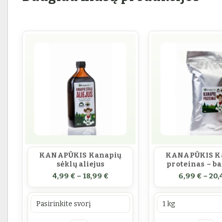
KANAPŪKIS Kanapių
KANAPŪKIS K
sėklų aliejus
proteinas – b
e range: 1,99 € through 45,00 €
Price range: 4,99 € through 18
4,99
€
–
18,99
€
6,99
€
–
20,
Prekės svoris
Prekės svoris