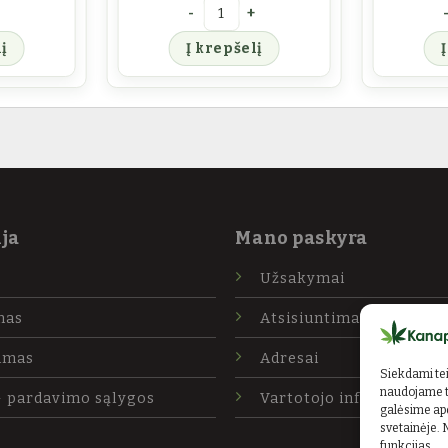
ejus
iekis: KANAPŪKIS Kanapių proteinas - baltymai
produkto kiekis: KANAPŪKIS Lukštento
p
į
Į krepšelį
ja
Mano paskyra
Užsakymai
mas
Atsisiuntimai
imas
Adresai
Siekdami teik
naudojame to
- pardavimo sąlygos
Vartotojo informacija
galėsime apd
svetainėje. 
funkcijas.