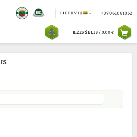
+37061081052
LIETUVIŲ
KREPŠELIS /
0,00
€
IS
 €
rmentuotas gaurometis