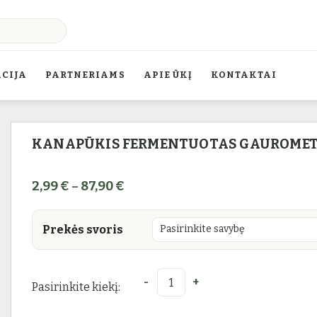
CIJA
PARTNERIAMS
APIE ŪKĮ
KONTAKTAI
KANAPŪKIS FERMENTUOTAS GAUROMET
Price range: 2,99 € through 87,90
2,99
€
87,90
€
–
Prekės svoris
Pasirinkite kiekį:
produkto kiekis: KANAPŪKIS Fe