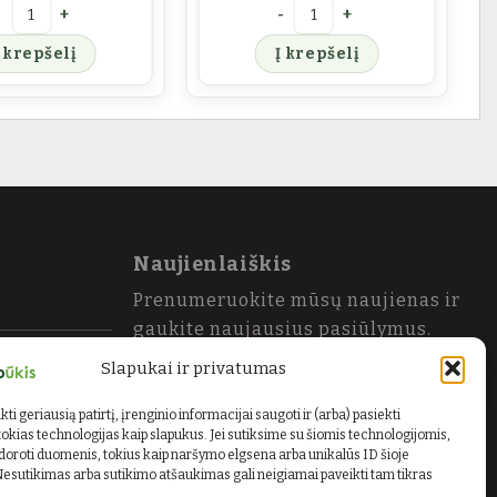
s kanapių sėklos
rodukto kiekis: KANAPŪKIS Malti linų sėmenys
produkto kiekis: KANAPŪKIS 
Į krepšelį
Į krepšelį
Naujienlaiškis
Prenumeruokite mūsų naujienas ir
gaukite naujausius pasiūlymus.
Slapukai ir privatumas
El. paštas
Siųsti
ti geriausią patirtį, įrenginio informacijai saugoti ir (arba) pasiekti
kias technologijas kaip slapukus. Jei sutiksime su šiomis technologijomis,
oroti duomenis, tokius kaip naršymo elgsena arba unikalūs ID šioje
Nesutikimas arba sutikimo atšaukimas gali neigiamai paveikti tam tikras