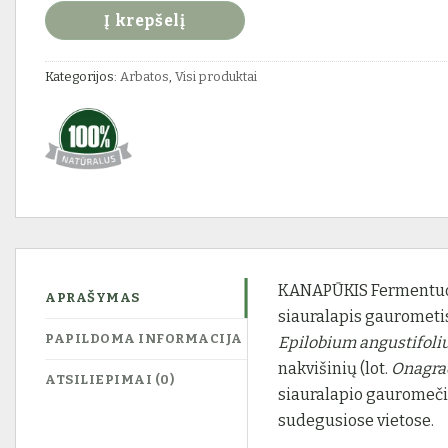
Į krepšelį
Kategorijos:
Arbatos
,
Visi produktai
KANAPŪKIS Fermentuot
APRAŠYMAS
siauralapis gaurometis
PAPILDOMA INFORMACIJA
Epilobium angustifol
nakvišinių (lot.
Onagra
ATSILIEPIMAI (0)
siauralapio gauromečio
sudegusiose vietose.