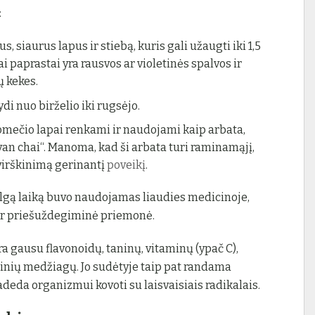
:
lgus, siaurus lapus ir stiebą, kuris gali užaugti iki 1,5
i paprastai yra rausvos ar violetinės spalvos ir
ų kekes.
Žydi nuo birželio iki rugsėjo.
omečio lapai renkami ir naudojami kaip arbata,
van chai“. Manoma, kad ši arbata turi raminamąjį,
virškinimą gerinantį
poveikį
.
lgą laiką buvo naudojamas liaudies medicinoje,
ir priešuždegiminė priemonė.
 gausu flavonoidų, taninų, vitaminų (ypač C),
inių medžiagų. Jo sudėtyje taip pat randama
deda organizmui kovoti su laisvaisiais radikalais.