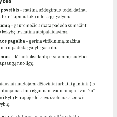
ybės
 poveikis
– mažina uždegimus, todėl dažnai
to ir šlapimo takų infekcijų gydymui.
stemą
– gauromečio arbata padeda sumažinti
o kokybę ir skatina atsipalaidavimą.
mos pagalba
– gerina virškinimą, mažina
mą ir padeda gydyti gastritą.
nimas
– dėl antioksidantų ir vitaminų sudėties
apsaugą nuo ligų.
ausiai naudojami džiovintai arbatai gaminti. Jis
mentuojamas, taip išgaunant vadinamąją „Ivan čai”
ari Rytų Europoje dėl savo švelnaus skonio ir
ybių.
asite čia
https://kanapiuukis.lt/produkto-