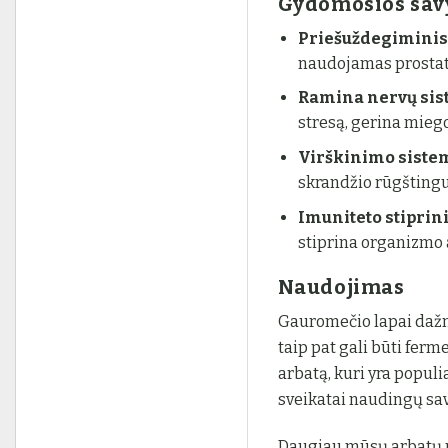
Gydomosios sav
Priešuždegiminis
naudojamas prostati
Ramina nervų si
stresą, gerina mieg
Virškinimo siste
skrandžio rūgštingu
Imuniteto stipri
stiprina organizmo 
Naudojimas
Gauromečio lapai dažni
taip pat gali būti fer
arbatą, kuri yra populi
sveikatai naudingų sav
Daugiau mūsų arbatų r