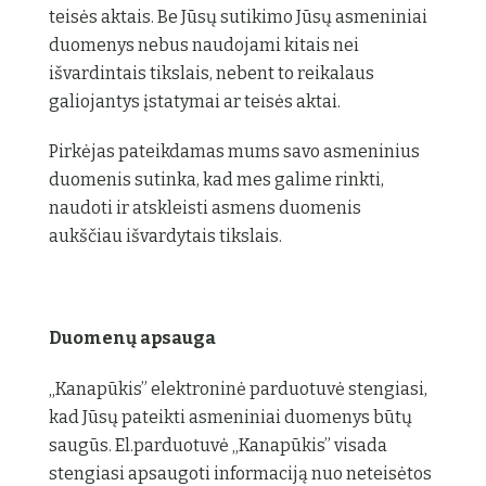
teisės aktais. Be Jūsų sutikimo Jūsų asmeniniai
duomenys nebus naudojami kitais nei
išvardintais tikslais, nebent to reikalaus
galiojantys įstatymai ar teisės aktai.
Pirkėjas pateikdamas mums savo asmeninius
duomenis sutinka, kad mes galime rinkti,
naudoti ir atskleisti asmens duomenis
aukščiau išvardytais tikslais.
Duomenų apsauga
„Kanapūkis” elektroninė parduotuvė stengiasi,
kad Jūsų pateikti asmeniniai duomenys būtų
saugūs. El.parduotuvė „Kanapūkis” visada
stengiasi apsaugoti informaciją nuo neteisėtos