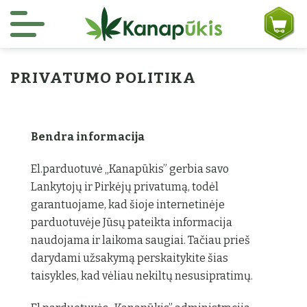
Skip to content
PRIVATUMO POLITIKA
Bendra informacija
El.parduotuvė „Kanapūkis” gerbia savo
Lankytojų ir Pirkėjų privatumą, todėl
garantuojame, kad šioje internetinėje
parduotuvėje Jūsų pateikta informacija
naudojama ir laikoma saugiai. Tačiau prieš
darydami užsakymą perskaitykite šias
taisykles, kad vėliau nekiltų nesusipratimų.