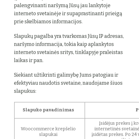
palengvinanti naršymą Jūsų jau lankytoje
interneto svetainėje ir supaprastinanti prieigą
prie skelbiamos informacijos.
Slapukų pagalba yra tvarkomas Jūsų IP adresas,
naršymo informacija, tokia kaip aplankytos
interneto svetainės sritys, tinklapyje praleistas
laikas ir pan.
Siekiant užtikrinti galimybę Jums patogiau ir
efektyviau naudotis svetaine, naudojame šiuos
slapukus:
Slapuko pavadinimas
P
Įsidėjus prekes į kre
Woocommerce krepšelio
internetinės svetainė
slapukai
įsidėtas prekes. Po 24