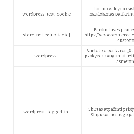
Turinio valdymo si
wordpress_test_cookie
naudojamas patikrinti
Parduotuvės praneš
store_notice[notice id]
https://woocommerce
customi
Vartotojo paskyros „Se
wordpress_
paskyros saugumui užtik
asmeninė
Skirtas atpažinti prisi
wordpress_logged_in_
Slapukas nesaugo jok