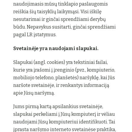
naudojimasis mūsų tinklapio paslaugomis
reiškia šių taisyklių laikymąsi. Visi iškilę
nesutarimai ir ginčai sprendžiami derybų
būdu. Nepavykus susitarti, ginčai sprendžiami
pagal LR įstatymus.
Svetainėje yra naudojami slapukai.
Slapukai (angl. cookies) yra tekstiniai failai,
kurie yra įrašomi į įrenginio (pvz., kompiuterio,
mobiliojo telefono, planšetės) naršyklę, kai Jūs
naršote svetainėje, ir renkantys informaciją
apie Jūsų naršymą.
Jums pirmą kartą apsilankius svetainėje,
slapukai perkeliami į Jūsų kompiuterį ir vėliau
naudojami Jūsų kompiuteriui identifikuoti. Tai
įprasta naršymo interneto svetainėse praktika,