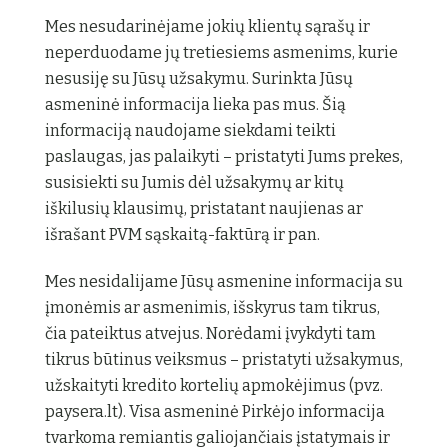
Mes nesudarinėjame jokių klientų sąrašų ir
neperduodame jų tretiesiems asmenims, kurie
nesusiję su Jūsų užsakymu. Surinkta Jūsų
asmeninė informacija lieka pas mus. Šią
informaciją naudojame siekdami teikti
paslaugas, jas palaikyti – pristatyti Jums prekes,
susisiekti su Jumis dėl užsakymų ar kitų
iškilusių klausimų, pristatant naujienas ar
išrašant PVM sąskaitą-faktūrą ir pan.
Mes nesidalijame Jūsų asmenine informacija su
įmonėmis ar asmenimis, išskyrus tam tikrus,
čia pateiktus atvejus. Norėdami įvykdyti tam
tikrus būtinus veiksmus – pristatyti užsakymus,
užskaityti kredito kortelių apmokėjimus (pvz.
paysera.lt). Visa asmeninė Pirkėjo informacija
tvarkoma remiantis galiojančiais įstatymais ir