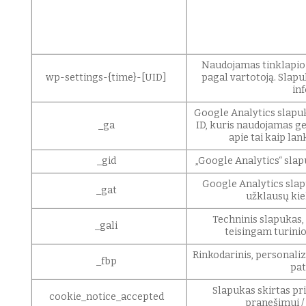
Naudojamas tinklapio
wp-settings-{time}-[UID]
pagal vartotoją. Slap
in
Google Analytics slapuk
_ga
ID, kuris naudojamas ge
apie tai kaip la
_gid
„Google Analytics“ slapu
Google Analytics slap
_gat
užklausų kie
Techninis slapukas,
_gali
teisingam turinio
Rinkodarinis, personali
_fbp
pat
Slapukas skirtas pr
cookie_notice_accepted
pranešimui /