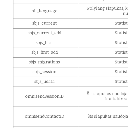
Polylang slapukas, k
pll_language
nu
sbjs_current
Statis
sbjs_current_add
Statis
sbjs_first
Statis
sbjs_first_add
Statis
sbjs_migrations
Statis
sbjs_session
Statis
sbjs_udata
Statis
Šis slapukas naudoj
omnisendSessionID
kontakto se
omnisendContactID
Šis slapukas naudoja