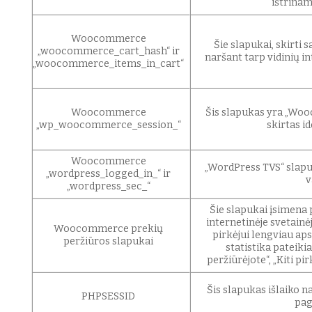
ištrinam
Woocommerce
Šie slapukai, skirti 
„woocommerce_cart_hash“ ir
naršant tarp vidinių i
„woocommerce_items_in_cart“
Woocommerce
Šis slapukas yra „Woo
„wp_woocommerce_session_“
skirtas id
Woocommerce
„WordPress TVS“ slapuka
„wordpress_logged_in_“ ir
v
„wordpress_sec_“
Šie slapukai įsimena 
internetinėje svetainė
Woocommerce prekių
pirkėjui lengviau ap
peržiūros slapukai
statistika pateik
peržiūrėjote“, „Kiti pir
Šis slapukas išlaiko 
PHPSESSID
pag