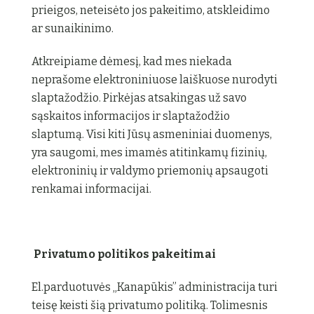
prieigos, neteisėto jos pakeitimo, atskleidimo
ar sunaikinimo.
Atkreipiame dėmesį, kad mes niekada
neprašome elektroniniuose laiškuose nurodyti
slaptažodžio. Pirkėjas atsakingas už savo
sąskaitos informacijos ir slaptažodžio
slaptumą. Visi kiti Jūsų asmeniniai duomenys,
yra saugomi, mes imamės atitinkamų fizinių,
elektroninių ir valdymo priemonių apsaugoti
renkamai informacijai.
Privatumo politikos pakeitimai
El.parduotuvės „Kanapūkis” administracija turi
teisę keisti šią privatumo politiką. Tolimesnis