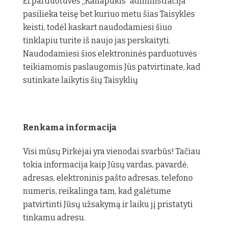
El.parduotuvės „Kanapūkis” administracija
pasilieka teisę bet kuriuo metu šias Taisykles
keisti, todėl kaskart naudodamiesi šiuo
tinklapiu turite iš naujo jas perskaityti.
Naudodamiesi šios elektroninės parduotuvės
teikiamomis paslaugomis Jūs patvirtinate, kad
sutinkate laikytis šių Taisyklių
Renkama informacija
Visi mūsų Pirkėjai yra vienodai svarbūs! Tačiau
tokia informacija kaip Jūsų vardas, pavardė,
adresas, elektroninis pašto adresas, telefono
numeris, reikalinga tam, kad galėtume
patvirtinti Jūsų užsakymą ir laiku jį pristatyti
tinkamu adresu.