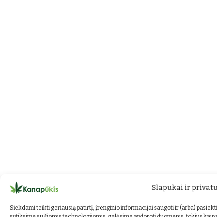
Slapukai ir priva
Siekdami teikti geriausią patirtį, įrenginio informacijai saugoti ir (arba) pasie
sutiksime su šiomis technologijomis, galėsime apdoroti duomenis, tokius kaip 