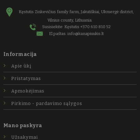
Kęstutis Zinkevičius family farm, Jakutiškiai, Ukmergė district,
Vilnius county, Lithuania.
Susisiekite: Kęstutis
+370 610 810 52
El.paštas:
info@kanapiuukis.lt
Informacija
Apie ūkį
Pristatymas
Apmokėjimas
Pirkimo - pardavimo sąlygos
Mano paskyra
Užsakymai