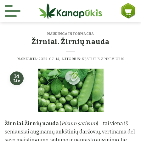
Skip to content
NAUDINGA INFORMACIJA
Žirniai. Žirnių nauda
PASKELBTA:
2025-07-14
, AUTORIUS:
KĘSTUTIS ZINKEVICIUS
14
Lie
Žirniai.Žirnių nauda
(
Pisum sativum
) – tai viena iš
seniausiai auginamų ankštinių daržovių, vertinama
dėl
savo maistingumo, sotumo ir paprasto auginimo. Jie