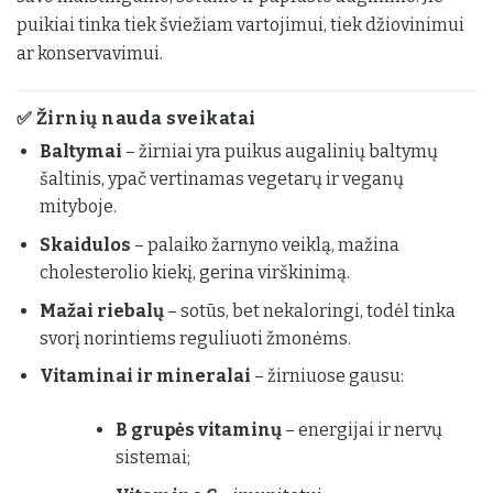
puikiai tinka tiek šviežiam vartojimui, tiek džiovinimui
ar konservavimui.
✅
Žirnių nauda sveikatai
Baltymai
– žirniai yra puikus augalinių baltymų
šaltinis, ypač vertinamas vegetarų ir veganų
mityboje.
Skaidulos
– palaiko žarnyno veiklą, mažina
cholesterolio kiekį, gerina virškinimą.
Mažai riebalų
– sotūs, bet nekaloringi, todėl tinka
svorį norintiems reguliuoti žmonėms.
Vitaminai ir mineralai
– žirniuose gausu:
B grupės vitaminų
– energijai ir nervų
sistemai;