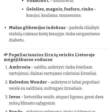
Vitamino C
– imunitetui;
Geležies, magnio, fosforo, cinko
–
kraujui, kaulams, raumenims.
Mažas glikemijos indeksas
– padeda išlaikyti
stabilų cukraus kiekį kraujyje, tinka sergantiems
diabetu.
🌱
Populiariausios žirnių veislės Lietuvoje
mėgėjiškuose soduose
Ambrosia
– saldūs, ankstyvi, tinka šviežiam
vartojimui, dažnai vartojami cukriniai žirneliai.
Kelvedon Wonder
– ankstyva ir labai populiari
veislė su saldžiais, sultingais žirneliais.
Ievos
– lietuviška veislė, atspari ligoms, gerai dera
mūsų klimato sąlygomis.
Rondo
– vidutinio vėlyvumo, tinka šaldymui ir