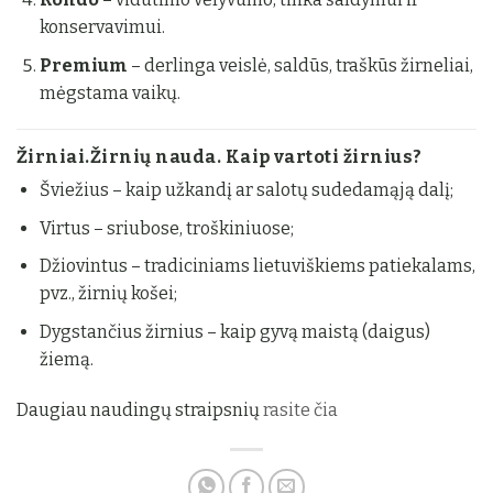
konservavimui.
Premium
– derlinga veislė, saldūs, traškūs žirneliai,
mėgstama vaikų.
Žirniai.Žirnių nauda. Kaip vartoti žirnius?
Šviežius – kaip užkandį ar salotų sudedamąją dalį;
Virtus – sriubose, troškiniuose;
Džiovintus – tradiciniams lietuviškiems patiekalams,
pvz., žirnių košei;
Dygstančius žirnius – kaip gyvą maistą (daigus)
žiemą.
Daugiau naudingų straipsnių
rasite čia