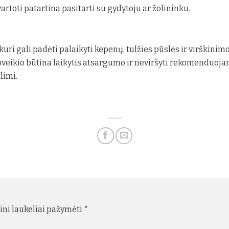
artoti patartina pasitarti su gydytoju ar žolininku.
uri gali padėti palaikyti kepenų, tulžies pūslės ir virškinimo 
oveikio būtina laikytis atsargumo ir neviršyti rekomenduojam
limi.
ini laukeliai pažymėti
*