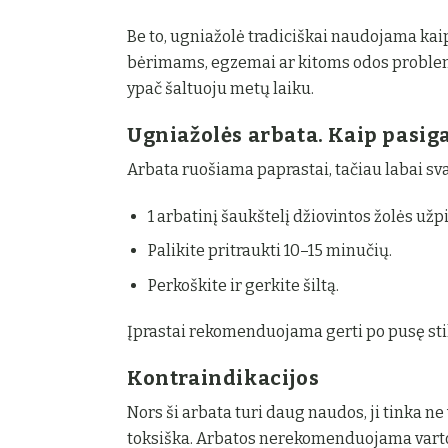
Be to, ugniažolė tradiciškai naudojama kaip 
bėrimams, egzemai ar kitoms odos problemom
ypač šaltuoju metų laiku.
Ugniažolės arbata. Kaip pasig
Arbata ruošiama paprastai, tačiau labai sva
1 arbatinį šaukštelį džiovintos žolės už
Palikite pritraukti 10–15 minučių.
Perkoškite ir gerkite šiltą.
Įprastai rekomenduojama gerti po pusę stikl
Kontraindikacijos
Nors ši arbata turi daug naudos, ji tinka ne
toksiška. Arbatos nerekomenduojama varto