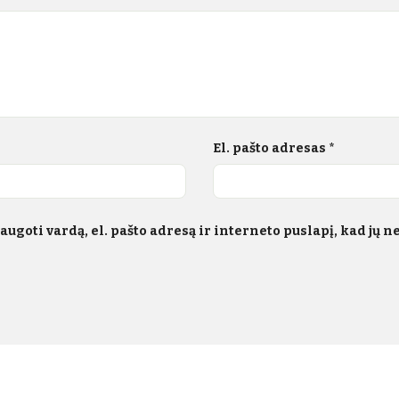
El. pašto adresas
*
ugoti vardą, el. pašto adresą ir interneto puslapį, kad jų neb