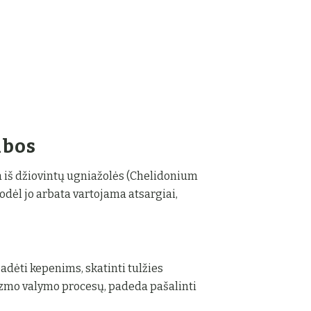
abos
 iš džiovintų ugniažolės (Chelidonium
todėl jo arbata vartojama atsargiai,
adėti kepenims, skatinti tulžies
nizmo valymo procesų, padeda pašalinti