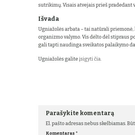
sutrikimų. Visais atvejais prieš pradedant v
Išvada
Ugniažolės arbata – tai natūrali priemonė, k
organizmo valymo. Vis dėlto dėl stipraus p
gali tapti naudinga sveikatos palaikymo da
Ugniažolės galite
įsigyti čia.
Parašykite komentarą
El. pašto adresas nebus skelbiamas.
Būt
Komentaras
*