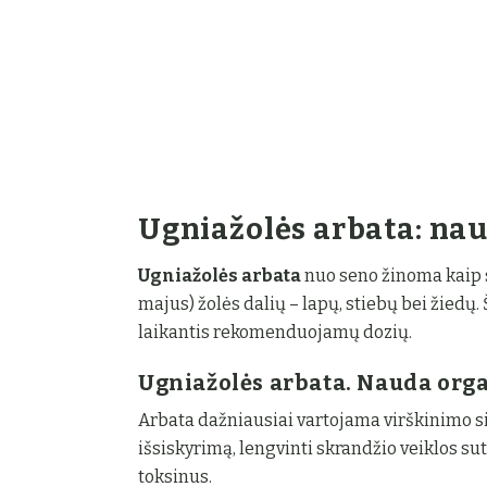
Ugniažolės arbata: nau
Ugniažolės arbata
nuo seno žinoma kaip 
majus) žolės dalių – lapų, stiebų bei žiedų. 
laikantis rekomenduojamų dozių.
Ugniažolės arbata. Nauda org
Arbata dažniausiai vartojama virškinimo sis
išsiskyrimą, lengvinti skrandžio veiklos s
toksinus.