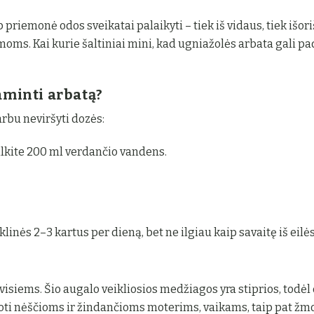
priemonė odos sveikatai palaikyti – tiek iš vidaus, tiek išor
s. Kai kurie šaltiniai mini, kad ugniažolės arbata gali pad
aminti arbatą?
rbu neviršyti dozės:
pilkite 200 ml verdančio vandens.
inės 2–3 kartus per dieną, bet ne ilgiau kaip savaitę iš eilės
 visiems. Šio augalo veikliosios medžiagos yra stiprios, todėl
ti nėščioms ir žindančioms moterims, vaikams, taip pat žm