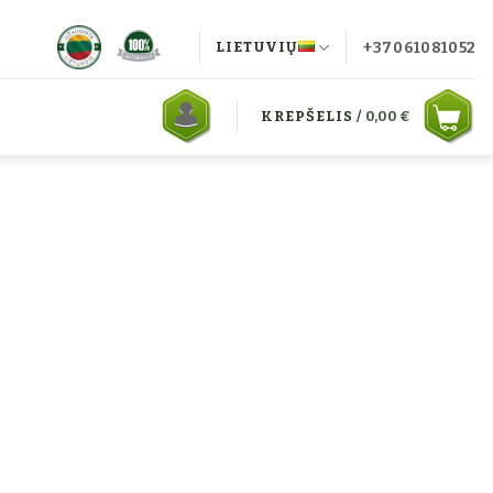
+37061081052
LIETUVIŲ
KREPŠELIS /
0,00
€