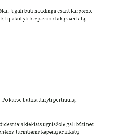
iškai. Ji gali būti naudinga esant karpoms,
ėti palaikyti kvėpavimo takų sveikatą,
. Po kurso būtina daryti pertrauką.
 didesniais kiekiais ugniažolė gali būti net
onėms, turintiems kepenų ar inkstų