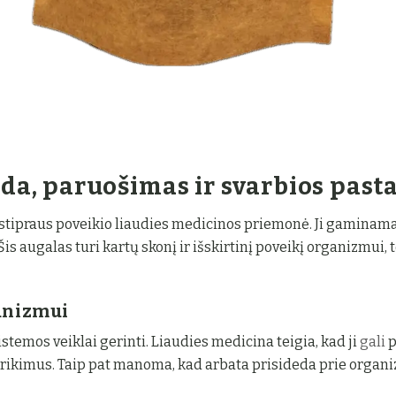
da, paruošimas ir svarbios past
stipraus poveikio liaudies medicinos priemonė. Ji gaminama
Šis augalas turi kartų skonį ir išskirtinį poveikį organizmui, 
anizmui
temos veiklai gerinti. Liaudies medicina teigia, kad ji
gali
p
utrikimus. Taip pat manoma, kad arbata prisideda prie orga