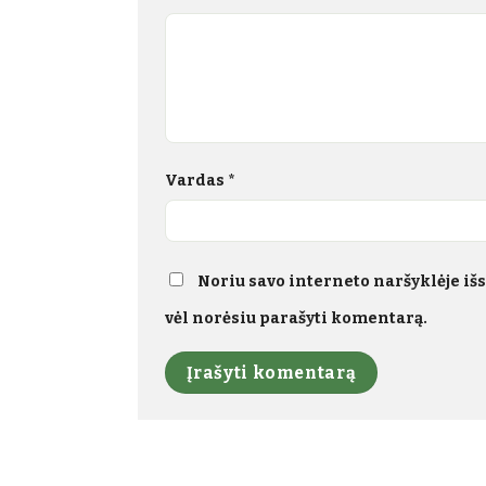
Vardas
*
Noriu savo interneto naršyklėje išsa
vėl norėsiu parašyti komentarą.