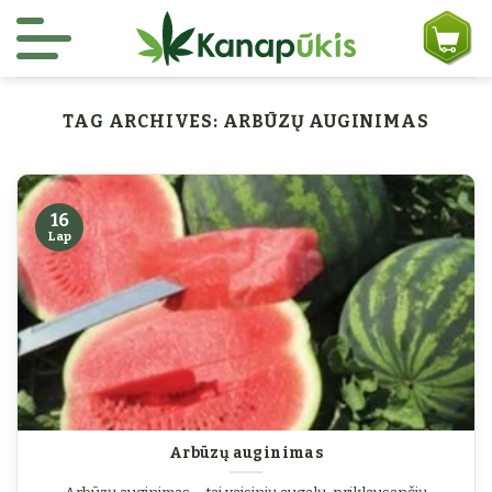
Skip to content
TAG ARCHIVES:
ARBŪZŲ AUGINIMAS
16
Lap
Arbūzų auginimas