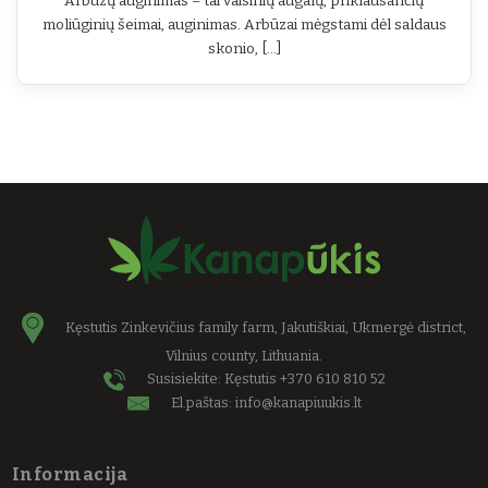
Arbūzų auginimas – tai vaisinių augalų, priklausančių
moliūginių šeimai, auginimas. Arbūzai mėgstami dėl saldaus
skonio, [...]
Kęstutis Zinkevičius family farm, Jakutiškiai, Ukmergė district,
Vilnius county, Lithuania.
Susisiekite: Kęstutis
+370 610 810 52
El.paštas:
info@kanapiuukis.lt
Informacija