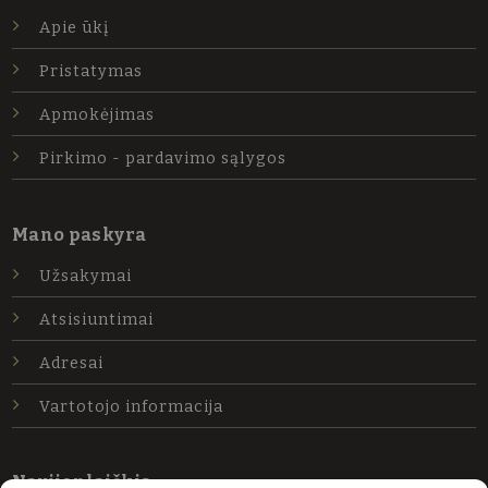
Apie ūkį
Pristatymas
Apmokėjimas
Pirkimo - pardavimo sąlygos
Mano paskyra
Užsakymai
Atsisiuntimai
Adresai
Vartotojo informacija
Naujienlaiškis