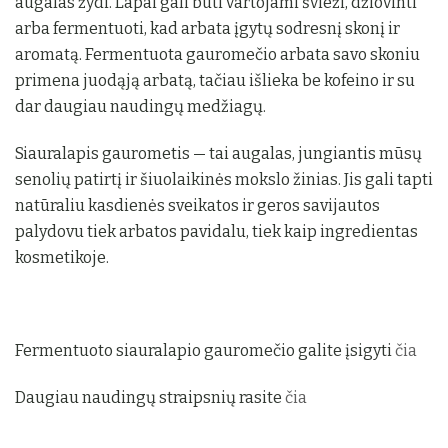
augalas žydi. Lapai gali būti vartojami švieži, džiovinti
arba fermentuoti, kad arbata įgytų sodresnį skonį ir
aromatą. Fermentuota gauromečio arbata savo skoniu
primena juodąją arbatą, tačiau išlieka be kofeino ir su
dar daugiau naudingų medžiagų.
Siauralapis gaurometis — tai augalas, jungiantis mūsų
senolių patirtį ir šiuolaikinės mokslo žinias. Jis gali tapti
natūraliu kasdienės sveikatos ir geros savijautos
palydovu tiek arbatos pavidalu, tiek kaip ingredientas
kosmetikoje.
Fermentuoto siauralapio gauromečio galite įsigyti
čia
Daugiau naudingų straipsnių rasite
čia