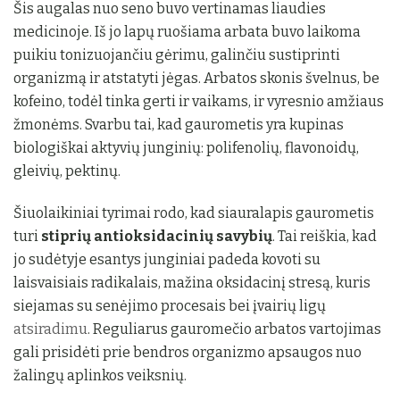
Šis augalas nuo seno buvo vertinamas liaudies
medicinoje. Iš jo lapų ruošiama arbata buvo laikoma
puikiu tonizuojančiu gėrimu, galinčiu sustiprinti
organizmą ir atstatyti jėgas. Arbatos skonis švelnus, be
kofeino, todėl tinka gerti ir vaikams, ir vyresnio amžiaus
žmonėms. Svarbu tai, kad gaurometis yra kupinas
biologiškai aktyvių junginių: polifenolių, flavonoidų,
gleivių, pektinų.
Šiuolaikiniai tyrimai rodo, kad siauralapis gaurometis
turi
stiprių antioksidacinių savybių
. Tai reiškia, kad
jo sudėtyje esantys junginiai padeda kovoti su
laisvaisiais radikalais, mažina oksidacinį stresą, kuris
siejamas su senėjimo procesais bei įvairių ligų
atsiradimu
. Reguliarus gauromečio arbatos vartojimas
gali prisidėti prie bendros organizmo apsaugos nuo
žalingų aplinkos veiksnių.