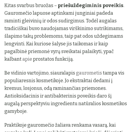
Kitas svarbus bruožas –
priešuždegiminis poveikis
.
Gauromečio lapuose aptinkami junginiai padeda
raminti gleivinių ir odos sudirgimus. Todėl augalas
tradiciškai buvo naudojamas virškinimo sutrikimams,
šlapimo takų problemoms, taip pat odos uždegimams
lengvinti. Kai kuriose šalyse jis taikomas ir kaip
pagalbinė priemonė vyrų sveikatai palaikyti, ypač
kalbant
apie
prostatos funkciją.
Be vidinio vartojimo, siauralapis
gaurometis
tampa vis
populiaresnis kosmetikoje. Jo ekstraktai dedami į
kremus, losjonus, odą raminančias priemones.
Antioksidacinis ir antibakterinis poveikis daro šį
augalą perspektyviu ingredientu natūralios kosmetikos
gamyboje.
Praktikoje gauromečio žaliava renkama vasarą, kai