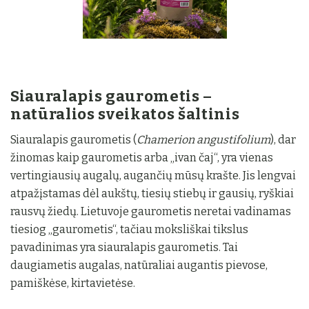
Siauralapis gaurometis –
natūralios sveikatos šaltinis
Siauralapis gaurometis (
Chamerion angustifolium
), dar
žinomas kaip gaurometis arba „ivan čaj“, yra vienas
vertingiausių augalų, augančių mūsų krašte. Jis lengvai
atpažįstamas dėl aukštų, tiesių stiebų ir gausių, ryškiai
rausvų žiedų. Lietuvoje gaurometis neretai vadinamas
tiesiog „gaurometis“, tačiau moksliškai tikslus
pavadinimas yra siauralapis gaurometis. Tai
daugiametis augalas, natūraliai augantis pievose,
pamiškėse, kirtavietėse.