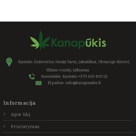
Kęstutis Zinkevičius family farm, Jakutiškiai, Ukmergė district,
Vilnius county, Lithuania.
Susisiekite: Kęstutis
+370 610 810 52
El.paštas:
info@kanapiuukis.lt
Informacija
Apie ūkį
Pristatymas