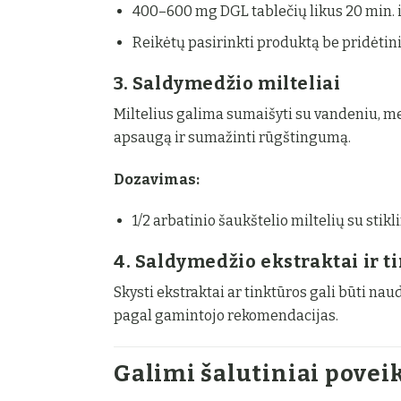
400–600 mg DGL tablečių likus 20 min. ik
Reikėtų pasirinkti produktą be pridėtini
3. Saldymedžio milteliai
Miltelius galima sumaišyti su vandeniu, med
apsaugą ir sumažinti rūgštingumą.
Dozavimas:
1/2 arbatinio šaukštelio miltelių su stikl
4. Saldymedžio ekstraktai ir t
Skysti ekstraktai ar tinktūros gali būti n
pagal gamintojo rekomendacijas.
Galimi šalutiniai povei