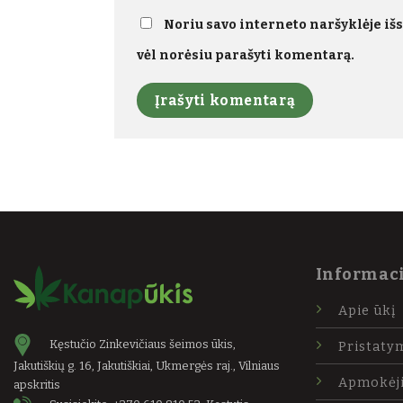
Noriu savo interneto naršyklėje išsa
vėl norėsiu parašyti komentarą.
Informaci
Apie ūkį
Kęstučio Zinkevičiaus šeimos ūkis,
Pristaty
Jakutiškių g. 16, Jakutiškiai, Ukmergės raj., Vilniaus
Apmokėj
apskritis