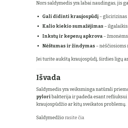
Nors saldymedis yra labai naudingas, jis gali 
Gali didinti kraujospūdį
– glicirizinas
Kalio kiekio sumažėjimas
– ilgalaiki
Inkstų ir kepenų apkrova
– žmonėms, 
Nėštumas ir žindymas
– nėščiosioms n
Jei turite aukštą kraujospūdį, širdies ligų 
Išvada
Saldymedis yra veiksminga natūrali priemon
pylori
bakterija ir padeda esant refliuksui 
kraujospūdžio ar kitų sveikatos problemų.
Saldymedžio
rasite čia