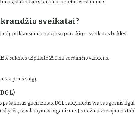
ūtimas, skrandžio skausmai ar lėtas virškinimas.
skrandžio sveikatai?
medį, priklausomai nuo jūsų poreikių ir sveikatos būklės:
džio šaknies užpilkite 250 ml verdančio vandens.
usia prieš valgį.
(DGL)
os pašalintas glicirizinas. DGL saldymedis yra saugesnis ilga
ar skysčių susilaikymas organizme. Jis dažnai vartojamas ta