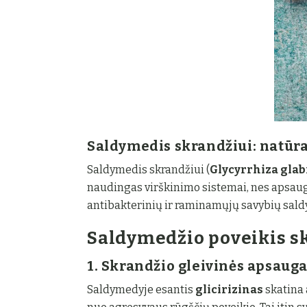
Saldymedis skrandžiui: natūra
Saldymedis skrandžiui (
Glycyrrhiza glab
naudingas virškinimo sistemai, nes apsaug
antibakterinių ir raminamųjų savybių saldy
Saldymedžio poveikis s
1. Skrandžio gleivinės apsaug
Saldymedyje esantis
glicirizinas
skatina 