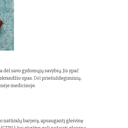
ma dėl savo gydomųjų savybių. Jis ypač
 skrandžio opas.
Dėl
priešuždegiminių,
inėje medicinoje.
o natūralų barjerą, apsaugantį gleivinę