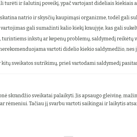
turėti ir šalutinį poveikį, ypač vartojant dideliais kiekiais ar
 skatina natrio ir skysčių kaupimąsi organizme, todėl gali suk
s vartojimas gali sumažinti kalio kiekį kraujyje, kas gali su
turintiems inkstų ar kepenų problemų, saldymedį reikėtų va
erekomenduojama vartoti didelio kiekio saldymedžio, nes ji
ar kitų sveikatos sutrikimų, prieš vartodami saldymedį pasita
ė skrandžio sveikatai palaikyti. Jis apsaugo gleivinę, maž
ar rėmeniui. Tačiau jį svarbu vartoti saikingai ir laikytis at