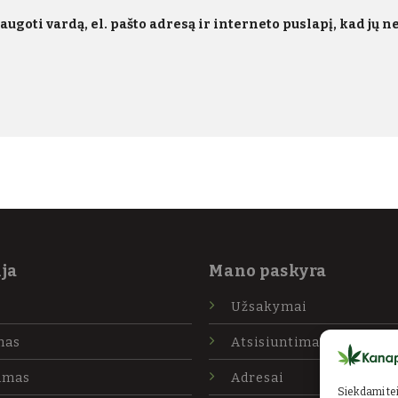
ugoti vardą, el. pašto adresą ir interneto puslapį, kad jų neb
ja
Mano paskyra
Užsakymai
mas
Atsisiuntimai
imas
Adresai
Siekdami teik