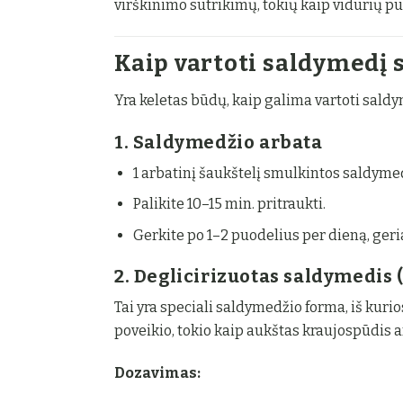
virškinimo sutrikimų, tokių kaip vidurių p
Kaip vartoti saldymedį 
Yra keletas būdų, kaip galima vartoti saldy
1. Saldymedžio arbata
1 arbatinį šaukštelį smulkintos saldyme
Palikite 10–15 min. pritraukti.
Gerkite po 1–2 puodelius per dieną, geria
2. Deglicirizuotas saldymedis 
Tai yra speciali saldymedžio forma, iš kuri
poveikio, tokio kaip aukštas kraujospūdis 
Dozavimas: