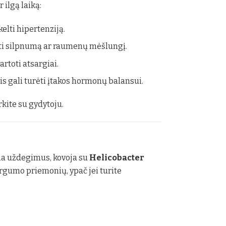
 ilgą laiką:
elti hipertenziją.
kelti silpnumą ar raumenų mėšlungį.
rtoti atsargiai.
s gali turėti įtakos hormonų balansui.
rkite su gydytoju.
ina uždegimus, kovoja su
Helicobacter
sargumo priemonių, ypač jei turite