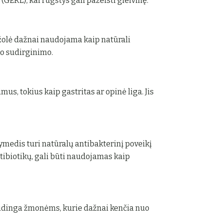
(GERL), kai rūgštys gali pažeisti gleivinę.
tažolė dažnai naudojama kaip natūrali
o sudirginimo.
us, tokius kaip gastritas ar opinė liga. Jis
dymedis turi natūralų antibakterinį poveikį
ntibiotikų, gali būti naudojamas kaip
audinga žmonėms, kurie dažnai kenčia nuo