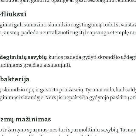
arbu sergant gastritu, opalige ar gastroezofaginiu refliuksu 
efliuksui
junginiai gali sumažinti skrandžio rūgštingumą, todėl ši vais
 jausmą, padeda neutralizuoti rūgštį ir apsaugo stemplę nu
ždegiminių savybių
, kurios padeda gydyti skrandžio uždegim
udiniams greičiau atsinaujinti.
 bakterija
 skrandžio opų ir gastrito priežasčių. Tyrimai rodo, kad sal
uginimąsi skrandyje. Nors jis nepakeičia gydytojo paskirtų a
pazmų mažinimas
o ir žarnyno spazmus, nes turi spazmolitinių savybių. Tai n