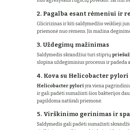
nuo agresyvaus rūgščių poveikio. Tai itin sv
2. Pagalba esant rėmeniui ir r
Glicirizinas ir kiti saldymedžio veiklieji 
priemonė nuo rėmens. Jis mažina deginimo
3. Uždegimų mažinimas
Saldymedis skrandžiui turi stiprių
priešu
slopina uždegiminius procesus ir padeda a
4. Kova su Helicobacter pylori
Helicobacter pylori
yra viena pagrindinių
ir gali padėti sumažinti šios bakterijos da
papildoma natūrali priemonė.
5. Virškinimo gerinimas ir s
Saldymedis gali padėti sumažinti skrandži