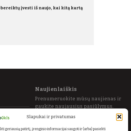
ereiktų įvesti iš naujo, kai kitą kartą
Naujienlaiškis
Prenumeruokite mūsų naujienas ir
gaukite naujausius pasiūlymus.
Slapukai ir privatumas
El. paštas
Siųsti
ti geriausią patirtį, įrenginio informacijai saugoti ir (arba) pasiekti