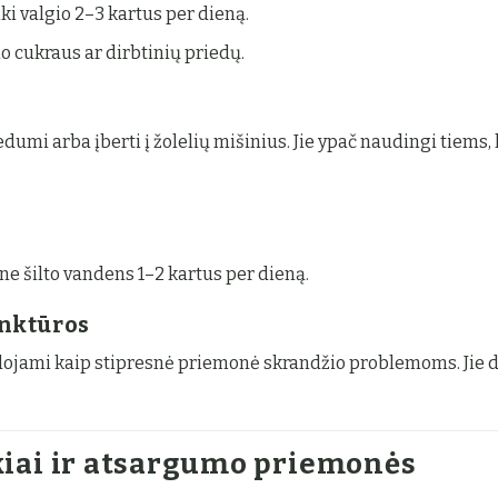
i valgio 2–3 kartus per dieną.
o cukraus ar dirbtinių priedų.
umi arba įberti į žolelių mišinius. Jie ypač naudingi tiems, 
ine šilto vandens 1–2 kartus per dieną.
inktūros
audojami kaip stipresnė priemonė skrandžio problemoms. Jie 
kiai ir atsargumo priemonės