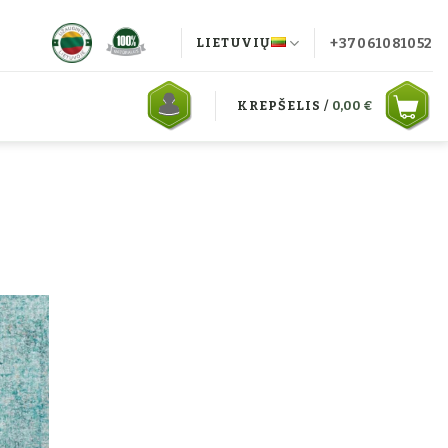
+37061081052
LIETUVIŲ
KREPŠELIS /
0,00
€