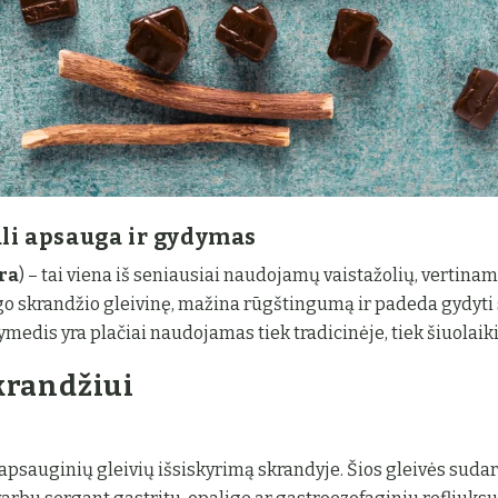
li apsauga ir gydymas
ra
) – tai viena iš seniausiai naudojamų vaistažolių, vertina
o skrandžio gleivinę, mažina rūgštingumą ir padeda gydyti
medis yra plačiai naudojamas tiek tradicinėje, tiek šiuolaik
krandžiui
a
apsauginių gleivių išsiskyrimą skrandyje. Šios gleivės sudar