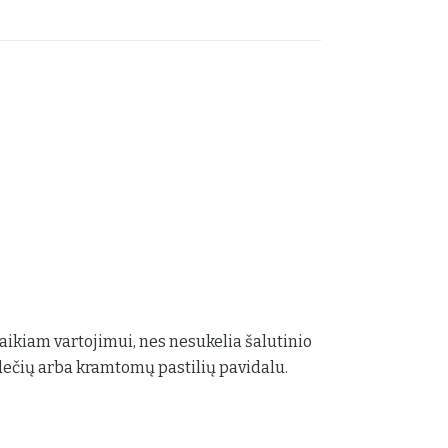
laikiam vartojimui, nes nesukelia šalutinio
blečių arba kramtomų pastilių pavidalu.