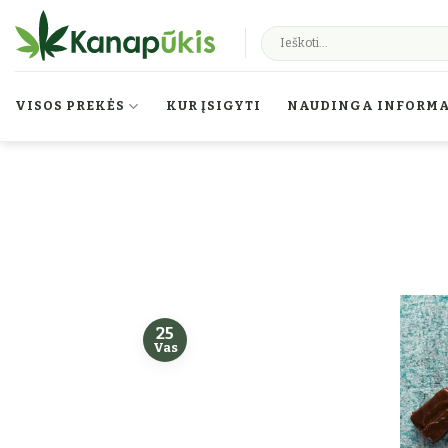
Skip to content
VISOS PREKĖS
KUR ĮSIGYTI
NAUDINGA INFORMA
25
Vas