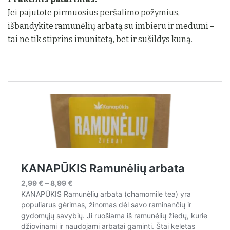
Jei pajutote pirmuosius peršalimo požymius,
išbandykite ramunėlių arbatą su imbieru ir medumi –
tai ne tik stiprins imunitetą, bet ir sušildys kūną.