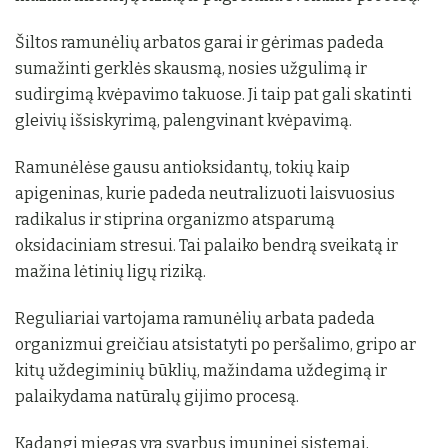
Šiltos ramunėlių arbatos garai ir gėrimas padeda
sumažinti gerklės skausmą, nosies užgulimą ir
sudirgimą kvėpavimo takuose. Ji taip pat gali skatinti
gleivių išsiskyrimą, palengvinant kvėpavimą.
Ramunėlėse gausu antioksidantų, tokių kaip
apigeninas, kurie padeda neutralizuoti laisvuosius
radikalus ir stiprina organizmo atsparumą
oksidaciniam stresui. Tai palaiko bendrą sveikatą ir
mažina lėtinių ligų riziką.
Reguliariai vartojama ramunėlių arbata padeda
organizmui greičiau atsistatyti po peršalimo, gripo ar
kitų uždegiminių būklių, mažindama uždegimą ir
palaikydama natūralų gijimo procesą.
Kadangi miegas yra svarbus imuninei sistemai,