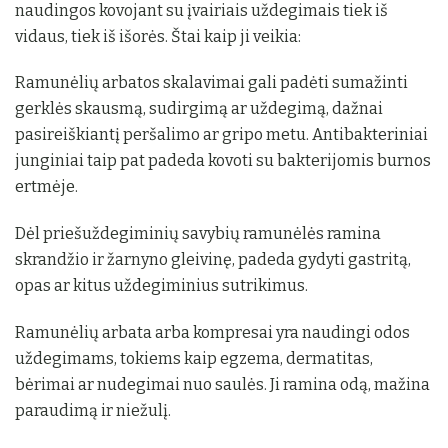
naudingos kovojant su įvairiais uždegimais tiek iš
vidaus, tiek iš išorės. Štai kaip ji veikia:
Ramunėlių arbatos skalavimai gali padėti sumažinti
gerklės skausmą, sudirgimą ar uždegimą, dažnai
pasireiškiantį peršalimo ar gripo metu. Antibakteriniai
junginiai taip pat padeda kovoti su bakterijomis burnos
ertmėje.
Dėl priešuždegiminių savybių ramunėlės ramina
skrandžio ir žarnyno gleivinę, padeda gydyti gastritą,
opas ar kitus uždegiminius sutrikimus.
Ramunėlių arbata arba kompresai yra naudingi odos
uždegimams, tokiems kaip egzema, dermatitas,
bėrimai ar nudegimai nuo saulės. Ji ramina odą, mažina
paraudimą ir niežulį.