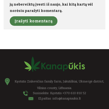
jų nebereiktų įvesti iš naujo, kai kitą kartą vėl
norėsiu parašyti komentarą.
Kęstutis Zinkevičius family farm, Jakutiškiai, Ukmergė district,
Vilnius county, Lithuania.
Susisiekite: Kęstutis
+370 610 810 52
El.paštas:
info@kanapiuukis.lt