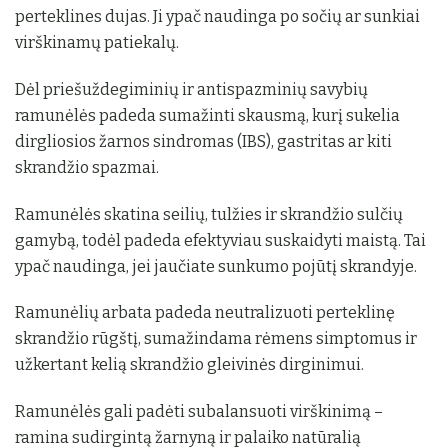
perteklines dujas. Ji ypač naudinga po sočių ar sunkiai
virškinamų patiekalų.
Dėl priešuždegiminių ir antispazminių savybių
ramunėlės padeda sumažinti skausmą, kurį sukelia
dirgliosios žarnos sindromas (IBS), gastritas ar kiti
skrandžio spazmai.
Ramunėlės skatina seilių, tulžies ir skrandžio sulčių
gamybą, todėl padeda efektyviau suskaidyti maistą. Tai
ypač naudinga, jei jaučiate sunkumo pojūtį skrandyje.
Ramunėlių arbata padeda neutralizuoti perteklinę
skrandžio rūgštį, sumažindama rėmens simptomus ir
užkertant kelią skrandžio gleivinės dirginimui.
Ramunėlės gali padėti subalansuoti virškinimą –
ramina sudirgintą žarnyną ir palaiko natūralią