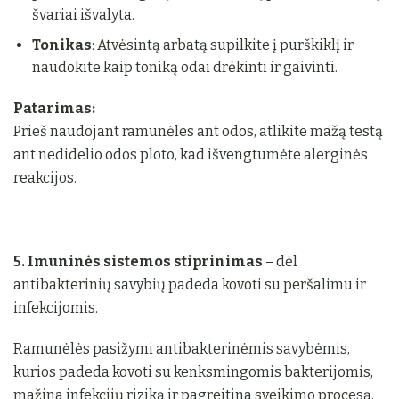
švariai išvalyta.
Tonikas
: Atvėsintą arbatą supilkite į purškiklį ir
naudokite kaip toniką odai drėkinti ir gaivinti.
Patarimas:
Prieš naudojant ramunėles ant odos, atlikite mažą testą
ant nedidelio odos ploto, kad išvengtumėte alerginės
reakcijos.
5. Imuninės sistemos stiprinimas
– dėl
antibakterinių savybių padeda kovoti su peršalimu ir
infekcijomis.
Ramunėlės pasižymi antibakterinėmis savybėmis,
kurios padeda kovoti su kenksmingomis bakterijomis,
mažina infekcijų riziką ir pagreitina sveikimo procesą.