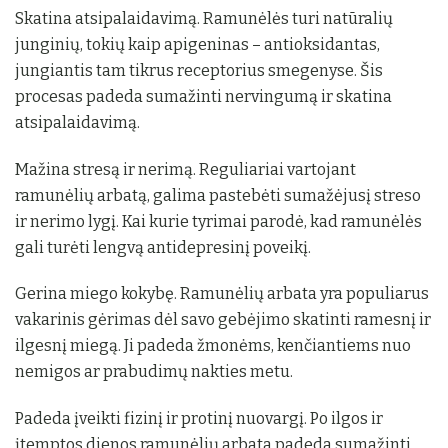
Skatina atsipalaidavimą. Ramunėlės turi natūralių
junginių, tokių kaip apigeninas – antioksidantas,
jungiantis tam tikrus receptorius smegenyse. Šis
procesas padeda sumažinti nervingumą ir skatina
atsipalaidavimą.
Mažina stresą ir nerimą. Reguliariai vartojant
ramunėlių arbatą, galima pastebėti sumažėjusį streso
ir nerimo lygį. Kai kurie tyrimai parodė, kad ramunėlės
gali turėti lengvą antidepresinį poveikį.
Gerina miego kokybę. Ramunėlių arbata yra populiarus
vakarinis gėrimas dėl savo gebėjimo skatinti ramesnį ir
ilgesnį miegą. Ji padeda žmonėms, kenčiantiems nuo
nemigos ar prabudimų nakties metu.
Padeda įveikti fizinį ir protinį nuovargį. Po ilgos ir
įtemptos dienos ramunėlių arbata padeda sumažinti