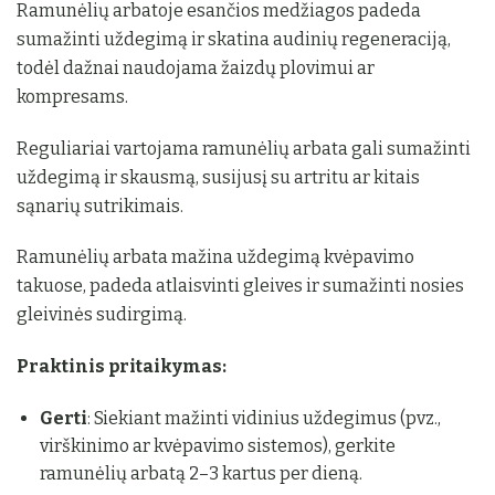
Ramunėlių arbatoje esančios medžiagos padeda
sumažinti uždegimą ir skatina audinių regeneraciją,
todėl dažnai naudojama žaizdų plovimui ar
kompresams.
Reguliariai vartojama ramunėlių arbata gali sumažinti
uždegimą ir skausmą, susijusį su artritu ar kitais
sąnarių sutrikimais.
Ramunėlių arbata mažina uždegimą kvėpavimo
takuose, padeda atlaisvinti gleives ir sumažinti nosies
gleivinės sudirgimą.
Praktinis pritaikymas:
Gerti
: Siekiant mažinti vidinius uždegimus (pvz.,
virškinimo ar kvėpavimo sistemos), gerkite
ramunėlių arbatą 2–3 kartus per dieną.