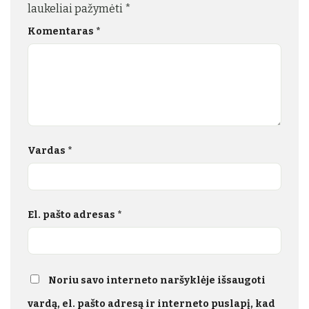
laukeliai pažymėti
*
Komentaras
*
Vardas
*
El. pašto adresas
*
Noriu savo interneto naršyklėje išsaugoti
vardą, el. pašto adresą ir interneto puslapį, kad