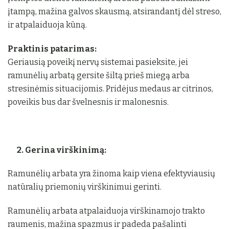
įtampą, mažina galvos skausmą, atsirandantį dėl streso,
ir atpalaiduoja kūną.
Praktinis patarimas:
Geriausią poveikį nervų sistemai pasieksite, jei
ramunėlių arbatą gersite šiltą prieš miegą arba
stresinėmis situacijomis. Pridėjus medaus ar citrinos,
poveikis bus dar švelnesnis ir malonesnis.
2. Gerina virškinimą:
Ramunėlių arbata yra žinoma kaip viena efektyviausių
natūralių priemonių virškinimui gerinti.
Ramunėlių arbata atpalaiduoja virškinamojo trakto
raumenis, mažina spazmus ir padeda pašalinti