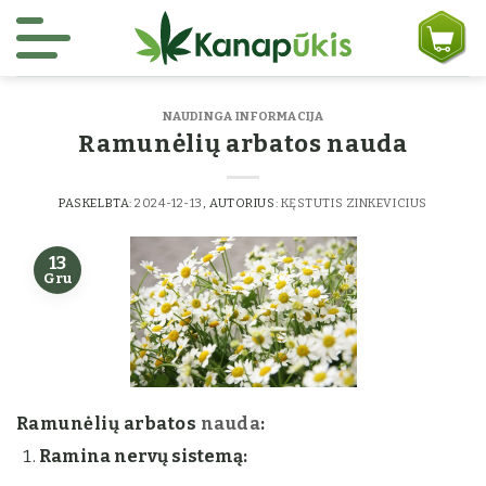
Skip to content
NAUDINGA INFORMACIJA
Ramunėlių arbatos nauda
PASKELBTA:
2024-12-13
, AUTORIUS:
KĘSTUTIS ZINKEVICIUS
13
Gru
Ramunėlių arbatos
nauda
:
Ramina nervų sistemą: