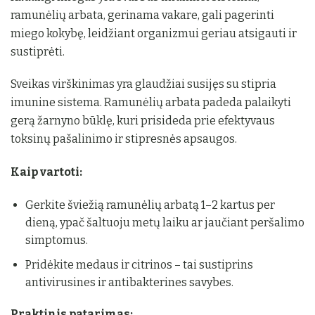
ramunėlių arbata, gerinama vakare, gali pagerinti
miego kokybę, leidžiant organizmui geriau atsigauti ir
sustiprėti.
Sveikas virškinimas yra glaudžiai susijęs su stipria
imunine sistema. Ramunėlių arbata padeda palaikyti
gerą žarnyno būklę, kuri prisideda prie efektyvaus
toksinų pašalinimo ir stipresnės apsaugos.
Kaip vartoti:
Gerkite šviežią ramunėlių arbatą 1–2 kartus per
dieną, ypač šaltuoju metų laiku ar jaučiant peršalimo
simptomus.
Pridėkite medaus ir citrinos – tai sustiprins
antivirusines ir antibakterines savybes.
Praktinis patarimas: