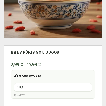
KANAPŪKIS GOJI UOGOS
Price range: 2,99 € through 17,99
2,99
€
17,99
€
–
Prekės svoris
IŠVALYTI