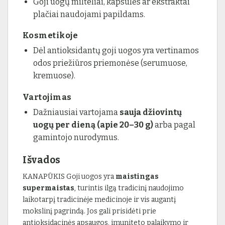
Goji uogų milteliai, kapsulės ar ekstraktai
plačiai naudojami papildams.
Kosmetikoje
Dėl antioksidantų goji uogos yra vertinamos
odos priežiūros priemonėse (serumuose,
kremuose).
Vartojimas
Dažniausiai vartojama
sauja džiovintų
uogų per dieną (apie 20–30 g)
arba pagal
gamintojo nurodymus.
Išvados
KANAPŪKIS Goji uogos yra
maistingas
supermaistas
, turintis ilgą tradicinį naudojimo
laikotarpį tradicinėje medicinoje ir vis augantį
mokslinį pagrindą. Jos gali prisidėti prie
antioksidacinės apsaugos, imuniteto palaikymo ir