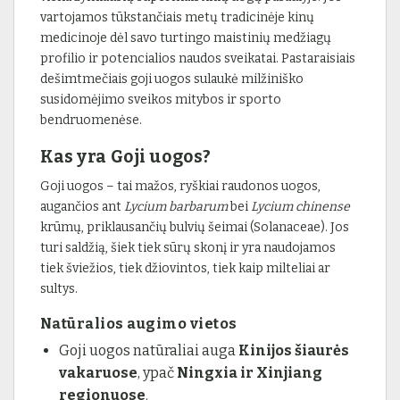
vartojamos tūkstančiais metų tradicinėje kinų
medicinoje dėl savo turtingo maistinių medžiagų
profilio ir potencialios naudos sveikatai. Pastaraisiais
dešimtmečiais goji uogos sulaukė milžiniško
susidomėjimo sveikos mitybos ir sporto
bendruomenėse.
Kas yra Goji uogos?
Goji uogos – tai mažos, ryškiai raudonos uogos,
augančios ant
Lycium barbarum
bei
Lycium chinense
krūmų, priklausančių bulvių šeimai (Solanaceae). Jos
turi saldžią, šiek tiek sūrų skonį ir yra naudojamos
tiek šviežios, tiek džiovintos, tiek kaip milteliai ar
sultys.
Natūralios augimo vietos
Goji uogos natūraliai auga
Kinijos šiaurės
vakaruose
, ypač
Ningxia ir Xinjiang
regionuose
.