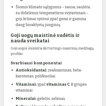
Šiomis klimato sąlygomis – sausa, saulėta,
su didelėmis temperatūros svyravimais –
goji krūmai vystosi ypač gerai ir gamina
daug bioaktyvių junginių.
Goji uogų maistinė sudėtis ir
nauda sveikatai
Goji uogos išsiskiria dėl turtingo maistinių medžiagų
profilio:
Svarbiausi komponentai
Antioksidantai:
zeaksantinas, beta-
karotenas, polifenoliai
Vitaminai:
ypač
vitaminas C
, B grupės
vitaminai
Mineralai:
geležis, selenas