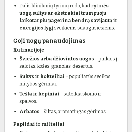
Dalis klinikinių tyrimų rodo, kad
rytinės
uogų sultys ar ekstraktai trumpuoju
laikotarpiu pagerina bendrą savijautą ir
energijos lygį
sveikiems suaugusiesiems.
Goji uogų panaudojimas
Kulinarijoje
Šviežios arba džiovintos uogos
– puikios į
salotas, košes, granolas, desertus.
Sultys ir kokteiliai
– populiarūs sveikos
mitybos gėrimai.
Tešla ir kepiniai
– suteikia skonio ir
spalvos.
Arbatos
– šiltas, aromatingas gėrimas.
Papildai ir milteliai