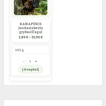
KANAPŪKIS
Juodasis beržo
grybas (Čaga)
Price range: 2,89 € through 35,90 €
2,89
€
–
35,90
€
Prekės svoris
produkto kiekis: KANAPŪKIS Juodasis beržo grybas (Č
Į krepšelį