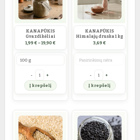
KANAPŪKIS
KANAPŪKIS
Gvazdikėliai
Himalajų druska 1 kg
Price range: 1,99 € through 19,90 €
1,99
€
–
19,90
€
3,69
€
Prekės svoris
Pasirinkimas
produkto kiekis: KANAPŪKIS Gvazdikėliai
produkto kiekis: KANAPŪK
Į krepšelį
Į krepšelį