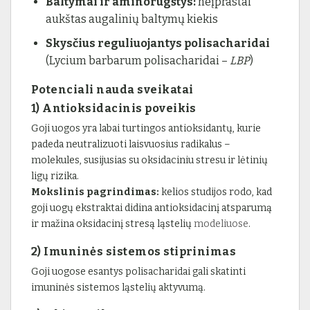
Baltymai ir aminorūgštys:
neįprastai
aukštas augalinių baltymų kiekis
Skysčius reguliuojantys polisacharidai
(Lycium barbarum polisacharidai –
LBP
)
Potenciali nauda sveikatai
1) Antioksidacinis poveikis
Goji uogos yra labai turtingos antioksidantų, kurie
padeda neutralizuoti laisvuosius radikalus –
molekules, susijusias su oksidaciniu stresu ir lėtinių
ligų rizika.
Mokslinis pagrindimas:
kelios studijos rodo, kad
goji uogų ekstraktai didina antioksidacinį atsparumą
ir mažina oksidacinį stresą ląstelių
modeliuose
.
2) Imuninės sistemos stiprinimas
Goji uogose esantys polisacharidai gali skatinti
imuninės sistemos ląstelių aktyvumą.