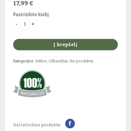
17,99
€
Pasirinkite kiekį:
produkto kiekis: KANAPŪKIS Goji uogos
Į krepšelį
Kategorijos:
Sėklos
,
Užkandžiai
,
Visi produktai
Dalintis šiuo produktu: