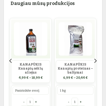
Daugiau mūsų produkcijos
KANAPŪKIS
KANAPŪKIS
Kanapių sėklų
Kanapių proteinas –
aliejus
baltymai
54,99 €
rice range: 1,99 € through 45,00 €
Price range: 4,99 € through 18,99 €
Price range
4,99
€
–
18,99
€
6,99
€
–
20,44
€
Prekės svoris
Prekės svoris
is: KANAPŪKIS Kanapių sėklos
produkto kiekis: KANAPŪKIS Kanapių sėklų aliejus
produkto kiekis: KANAPŪK