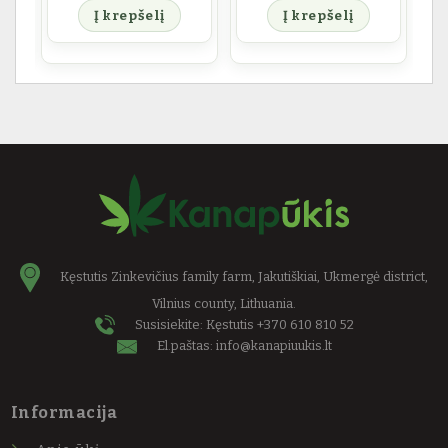
Į krepšelį
Į krepšelį
Kęstutis Zinkevičius family farm, Jakutiškiai, Ukmergė district,
Vilnius county, Lithuania.
Susisiekite: Kęstutis
+370 610 810 52
El.paštas:
info@kanapiuukis.lt
Informacija