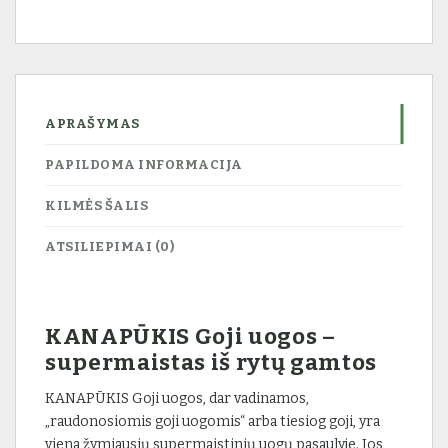
APRAŠYMAS
PAPILDOMA INFORMACIJA
KILMĖS ŠALIS
ATSILIEPIMAI (0)
KANAPŪKIS Goji uogos –
supermaistas iš rytų gamtos
KANAPŪKIS Goji uogos, dar vadinamos,
„raudonosiomis goji uogomis“ arba tiesiog goji, yra
viena žymiausių supermaistinių uogų pasaulyje. Jos