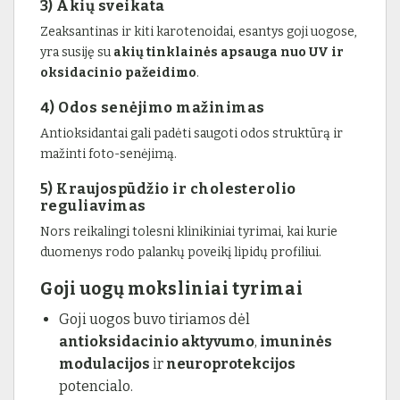
3) Akių sveikata
Zeaksantinas ir kiti karotenoidai, esantys goji uogose,
yra susiję su
akių tinklainės apsauga nuo UV ir
oksidacinio pažeidimo
.
4) Odos senėjimo mažinimas
Antioksidantai gali padėti saugoti odos struktūrą ir
mažinti foto-senėjimą.
5) Kraujospūdžio ir cholesterolio
reguliavimas
Nors reikalingi tolesni klinikiniai tyrimai, kai kurie
duomenys rodo palankų poveikį lipidų profiliui.
Goji uogų moksliniai tyrimai
Goji uogos buvo tiriamos dėl
antioksidacinio aktyvumo
,
imuninės
modulacijos
ir
neuroprotekcijos
potencialo.