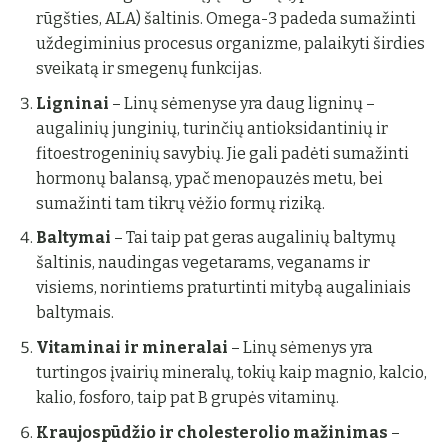
rūgšties, ALA) šaltinis. Omega-3 padeda sumažinti
uždegiminius procesus organizme, palaikyti širdies
sveikatą ir smegenų funkcijas.
Ligninai
– Linų sėmenyse yra daug ligninų –
augalinių junginių, turinčių antioksidantinių ir
fitoestrogeninių savybių. Jie gali padėti sumažinti
hormonų balansą, ypač menopauzės metu, bei
sumažinti tam tikrų vėžio formų riziką.
Baltymai
– Tai taip pat geras augalinių baltymų
šaltinis, naudingas vegetarams, veganams ir
visiems, norintiems praturtinti mitybą augaliniais
baltymais.
Vitaminai ir mineralai
– Linų sėmenys yra
turtingos įvairių mineralų, tokių kaip magnio, kalcio,
kalio, fosforo, taip pat B grupės vitaminų.
Kraujospūdžio ir cholesterolio mažinimas
–