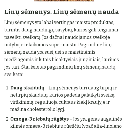
Linų sėmenys. Linų sėmenų nauda
Linų sėmenys yra labai vertingas maisto produktas,
turintis daug naudingų savybių, kurios gali teigiamai
paveikti sveikatą. Jos dažnai naudojamos sveikoje
mityboje ir laikomos supermaistu. Pagrindinė linų
sėmenų nauda yra susijusi su maistinėmis
medžiagomis ir kitais bioaktyviais junginiais, kuriuos
jos turi. Štai keletas pagrindinių linų sėmenų
naudų
sveikatai
:
Daug skaidulų
– Linų sėmenys turi daug tirpių ir
netirpių skaidulų, kurios padeda palaikyti sveiką
virškinimą, reguliuoja cukraus kiekį kraujyje ir
mažina cholesterolio lygį.
Omega-3 riebalų rūgštys
– Jos yra geras augalinės
kilmės omega-3 riebiųjų rūgščių (ypač alfa-linoleno