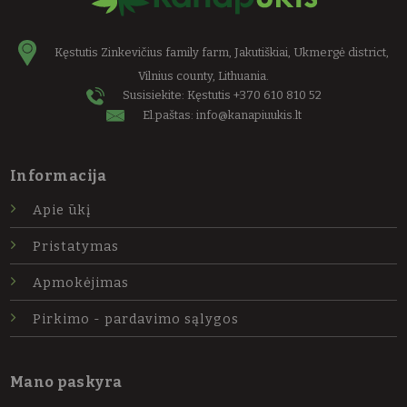
Kęstutis Zinkevičius family farm, Jakutiškiai, Ukmergė district,
Vilnius county, Lithuania.
Susisiekite: Kęstutis
+370 610 810 52
El.paštas:
info@kanapiuukis.lt
Informacija
Apie ūkį
Pristatymas
Apmokėjimas
Pirkimo - pardavimo sąlygos
Mano paskyra