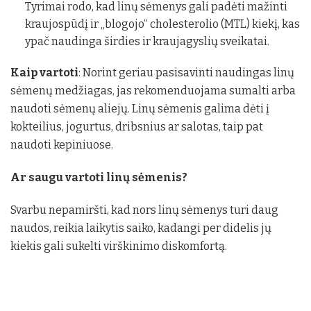
Tyrimai rodo, kad linų sėmenys gali padėti mažinti
kraujospūdį ir „blogojo“ cholesterolio (MTL) kiekį, kas
ypač naudinga širdies ir kraujagyslių sveikatai.
Kaip vartoti
: Norint geriau pasisavinti naudingas linų
sėmenų medžiagas, jas rekomenduojama sumalti arba
naudoti sėmenų aliejų. Linų sėmenis galima dėti į
kokteilius, jogurtus, dribsnius ar salotas, taip pat
naudoti kepiniuose.
Ar saugu vartoti linų sėmenis?
Svarbu nepamiršti, kad nors linų sėmenys turi daug
naudos, reikia laikytis saiko, kadangi per didelis jų
kiekis gali sukelti virškinimo diskomfortą.