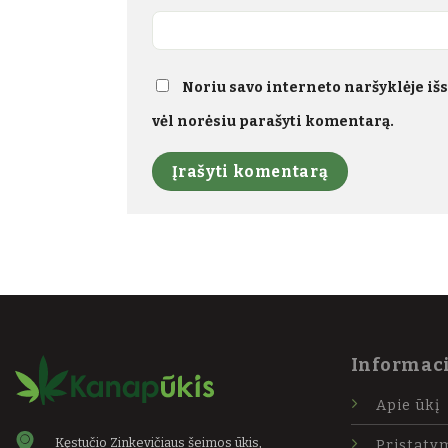
Noriu savo interneto naršyklėje išsa
vėl norėsiu parašyti komentarą.
Informaci
Apie ūkį
Kęstučio Zinkevičiaus šeimos ūkis,
Pristaty