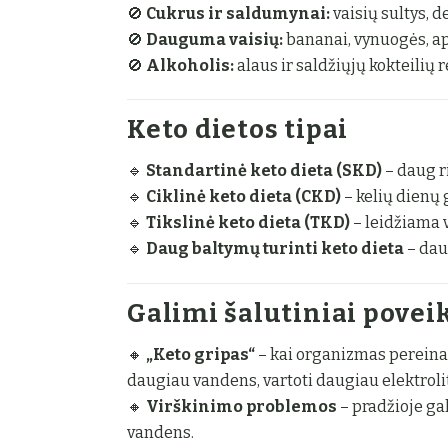
🚫
Cukrus ir saldumynai:
vaisių sultys, d
🚫
Dauguma vaisių:
bananai, vynuogės, ap
🚫
Alkoholis:
alaus ir saldžiųjų kokteilių r
Keto dietos tipai
🔹
Standartinė keto dieta (SKD)
– daug r
🔹
Ciklinė keto dieta (CKD)
– kelių dienų 
🔹
Tikslinė keto dieta (TKD)
– leidžiama 
🔹
Daug baltymų turinti keto dieta
– dau
Galimi šalutiniai poveiki
🔸
„Keto gripas“
– kai organizmas pereina 
daugiau vandens, vartoti daugiau elektrolit
🔸
Virškinimo problemos
– pradžioje gal
vandens.