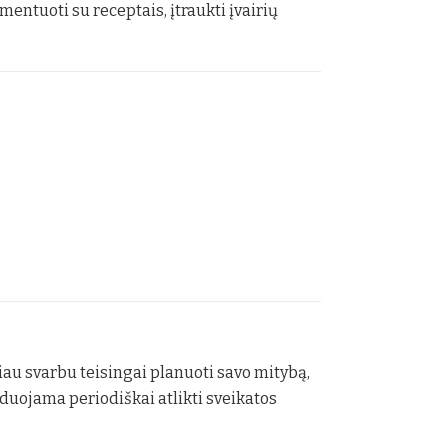
entuoti su receptais, įtraukti įvairių
čiau svarbu teisingai planuoti savo mitybą,
nduojama periodiškai atlikti sveikatos