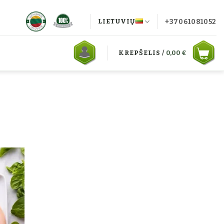
+37061081052
LIETUVIŲ
KREPŠELIS /
0,00
€