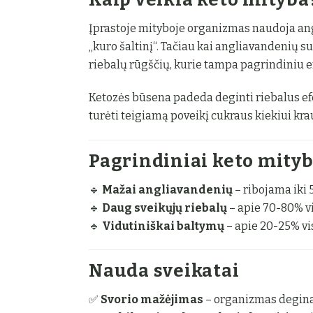
Įprastoje mityboje organizmas naudoja angl
„kuro šaltinį“. Tačiau kai angliavandenių 
riebalų rūgščių, kurie tampa pagrindiniu en
Ketozės būsena padeda deginti riebalus efek
turėti teigiamą poveikį cukraus kiekiui krauj
Pagrindiniai keto mityb
🔹
Mažai angliavandenių
– ribojama iki 5
🔹
Daug sveikųjų riebalų
– apie 70-80% vi
🔹
Vidutiniškai baltymų
– apie 20-25% vi
Nauda sveikatai
✅
Svorio mažėjimas
– organizmas degina