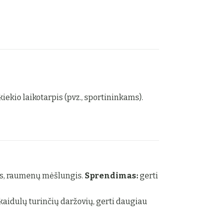
iekio laikotarpis (pvz., sportininkams).
mas, raumenų mėšlungis.
Sprendimas:
gerti
kaidulų turinčių daržovių, gerti daugiau