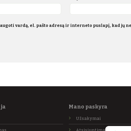
ugoti vardą, el. pašto adresą ir interneto puslapį, kad jų neb
ja
Mano paskyra
Užsakymai
mas
Atsisiuntimai