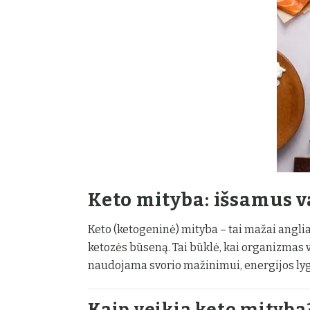
Keto mityba: išsamus 
Keto (ketogeninė) mityba – tai mažai anglia
ketozės būseną. Tai būklė, kai organizmas v
naudojama svorio mažinimui, energijos lygi
Kaip veikia keto mityba