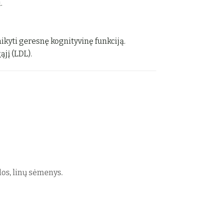
.
aikyti geresnę kognityvinę funkciją.
ąjį (LDL).
los
,
linų sėmenys
.