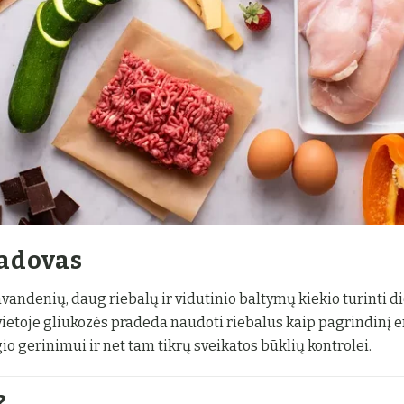
vadovas
vandenių, daug riebalų ir vidutinio baltymų kiekio turinti di
ietoje gliukozės pradeda naudoti riebalus kaip pagrindinį en
o gerinimui ir net tam tikrų sveikatos būklių kontrolei.
?