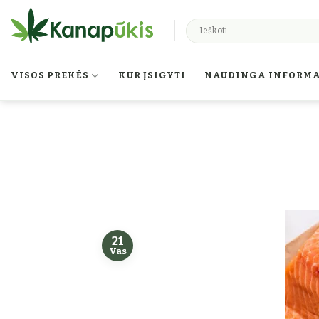
Skip to content
VISOS PREKĖS
KUR ĮSIGYTI
NAUDINGA INFORMA
21
Vas