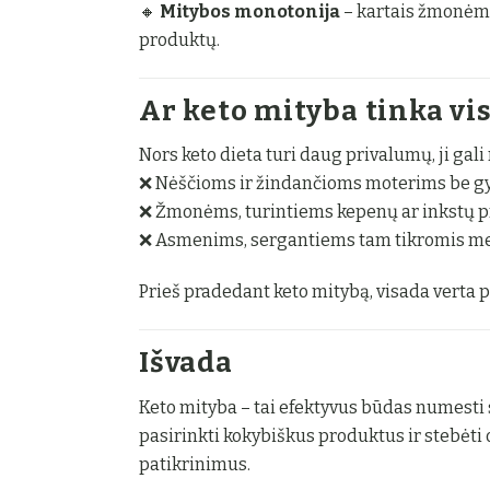
🔸
Mitybos monotonija
– kartais žmonėms 
produktų.
Ar keto mityba tinka vi
Nors keto dieta turi daug privalumų, ji gal
❌ Nėščioms ir žindančioms moterims be gy
❌ Žmonėms, turintiems kepenų ar inkstų 
❌ Asmenims, sergantiems tam tikromis me
Prieš pradedant keto mitybą, visada verta p
Išvada
Keto mityba – tai efektyvus būdas numesti sv
pasirinkti kokybiškus produktus ir stebėti 
patikrinimus.