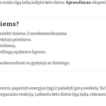
sunku ilgą laiką laikytis keto dietos.
Sprendimas:
eksperim
siems?
i netikti visiems. Ji nerekomenduojama:
dytojo priežiūros.
problemų.
džiagų apykaitos ligomis.
asikonsultuoti su gydytoju ar dietologu.
orio, pagerinti energijos lygį ir palaikyti gerą sveikatą. Ta
organizmo reakciją. Laikantis keto dietos ilgą laiką, rekome