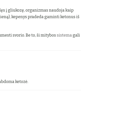
dęs į gliukozę, organizmas naudoja kaip
dieną), kepenys pradeda gaminti ketonus iš
mesti svorio. Be to, ši mitybos
sistema
gali
tabdoma ketozė.