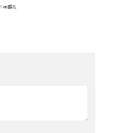
! 🥑🥓💪