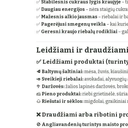
✅
Stabilesnis cukraus lygis kraujyje
– t
✅
Daugiau energijos
– nėra staigių cukra
✅
Mažesnis alkio jausmas
– riebalai ir 
✅
Pagerėjusi smegenų veikla
– kai kuri
✅
Geresni kraujo riebalų rodikliai
– gal
Leidžiami ir draudžiam
✅
Leidžiami produktai (turint
🥩
Baltymų šaltiniai:
mėsa, žuvis, kiaušini
🥑
Sveikieji riebalai:
avokadai, alyvuogių a
🥦
Daržovės:
žalios lapinės daržovės, brokol
🧀
Pieno produktai:
riebi grietinėlė, sūriai
🌰
Riešutai ir sėklos:
migdolai, graikiniai 
❌
Draudžiami arba ribotini pr
🚫
Angliavandenių turintys maisto pro