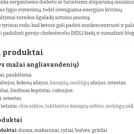
inka sergantiems diabetu ar turintiems atsparumą insulinui
us lygio svyravimų, todėl išvengiama energijos kritimų.
baltymai suteikia ilgalaikį sotumo jausmą.
e tyrimai rodo, kad ketozė gali padėti susikoncentruoti ir pal
i padidinti gerojo cholesterolio (HDL) kiekį ir sumažinti blog
i produktai
ys mažai angliavandenių)
ai, paukštiena.
liejus, kokosų aliejus,
kanapių
,
moliūgų
aliejus, sviestas.
iai, žiediniai kopūstai, cukinijos.
, sviestas.
riešutai,
chia sėklos
,
lukštentos kanapių sėklos
,
moliūgų sėk
oduktai
duktai:
duona, makaronai, ryžiai, bulvės, grūdai.