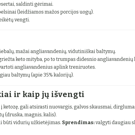
esertai, saldinti gėrimai.
elsinai (leidžiamos mažos porcijos uogų).
eikėtų vengti.
iebalų, mažai angliavandenių, vidutiniškai baltymų.
griežta keto mityba, po to trumpas didesnio angliavandenių k
vartoti angliavandenius aplink treniruotes.
giau baltymų (apie 35% kalorijų).
ai ir kaip jų išvengti
į ketozę, gali atsirasti nuovargis, galvos skausmai, dirglu
ų (druska, magnis, kalis).
i būti vidurių užkietėjimas.
Sprendimas:
valgyti daugiau s