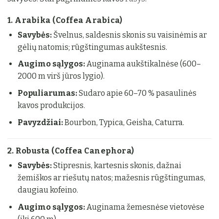
1. Arabika (Coffea Arabica)
Savybės:
Švelnus, saldesnis skonis su vaisinėmis ar
gėlių natomis; rūgštingumas aukštesnis.
Augimo sąlygos:
Auginama aukštikalnėse (600–
2000 m virš jūros lygio).
Populiarumas:
Sudaro apie 60–70 % pasaulinės
kavos produkcijos.
Pavyzdžiai:
Bourbon, Typica, Geisha, Caturra.
2. Robusta (Coffea Canephora)
Savybės:
Stipresnis, kartesnis skonis, dažnai
žemiškos ar riešutų natos; mažesnis rūgštingumas,
daugiau kofeino.
Augimo sąlygos:
Auginama žemesnėse vietovėse