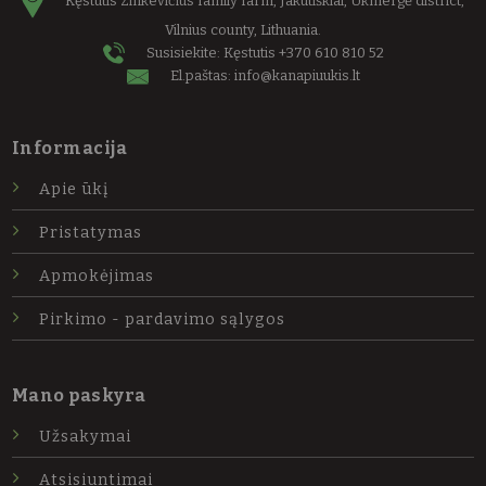
Kęstutis Zinkevičius family farm, Jakutiškiai, Ukmergė district,
Vilnius county, Lithuania.
Susisiekite: Kęstutis
+370 610 810 52
El.paštas:
info@kanapiuukis.lt
Informacija
Apie ūkį
Pristatymas
Apmokėjimas
Pirkimo - pardavimo sąlygos
Mano paskyra
Užsakymai
Atsisiuntimai