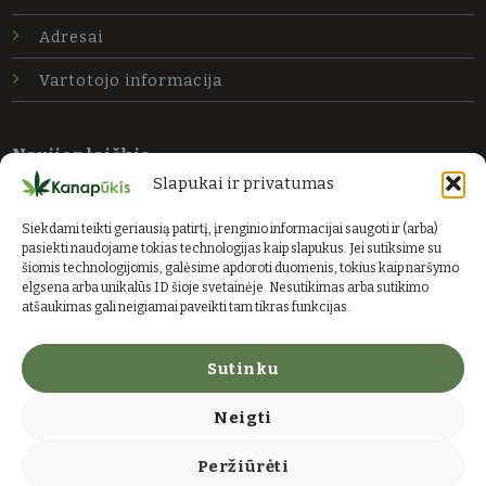
Adresai
Vartotojo informacija
Naujienlaiškis
Slapukai ir privatumas
Prenumeruokite mūsų naujienas ir gaukite
naujausius pasiūlymus.
Siekdami teikti geriausią patirtį, įrenginio informacijai saugoti ir (arba)
pasiekti naudojame tokias technologijas kaip slapukus. Jei sutiksime su
El. paštas
šiomis technologijomis, galėsime apdoroti duomenis, tokius kaip naršymo
Siųsti
elgsena arba unikalūs ID šioje svetainėje. Nesutikimas arba sutikimo
atšaukimas gali neigiamai paveikti tam tikras funkcijas.
Sutinku
Neigti
© 2026 Kanapių ūkis
Peržiūrėti