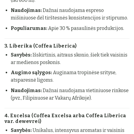
(iki 600 m).
Naudojimas:
Dažnai naudojama espreso
mišiniuose dėl tirštesnės konsistencijos ir stiprumo.
Populiarumas:
Apie 30 % pasaulinės produkcijos.
3. Liberika (Coffea Liberica)
Savybės:
Išskirtinis, aitraus skonio, šiek tiek vaisinis
ar medienos poskonis.
Augimo sąlygos:
Auginama tropinėse srityse,
atsparesnė ligoms.
Naudojimas:
Dažnai naudojama vietiniuose rinkose
(pvz., Filipinuose ar Vakarų Afrikoje).
4. Excelsa (Coffea Excelsa arba Coffea Liberica
var. dewevrei)
Savybės:
Unikalus, intensyvus aromatas ir vaisinis