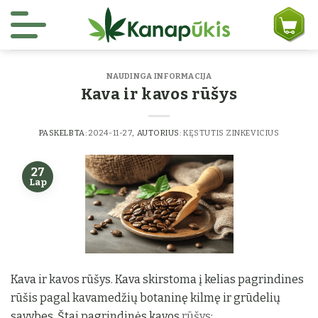
Skip to content
NAUDINGA INFORMACIJA
Kava ir kavos rūšys
PASKELBTA:
2024-11-27
, AUTORIUS:
KĘSTUTIS ZINKEVICIUS
27
Lap
Kava ir kavos rūšys. Kava skirstoma į kelias pagrindines
rūšis pagal kavamedžių botaninę kilmę ir grūdelių
savybes. Štai pagrindinės kavos
rūšys
: