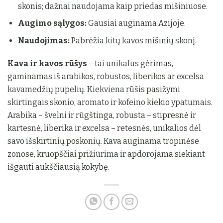
skonis; dažnai naudojama kaip priedas mišiniuose.
Augimo sąlygos:
Gausiai auginama Azijoje.
Naudojimas:
Pabrėžia kitų kavos mišinių skonį.
Kava ir kavos rūšys
– tai unikalus gėrimas,
gaminamas iš arabikos, robustos, liberikos ar excelsa
kavamedžių pupelių. Kiekviena rūšis pasižymi
skirtingais skonio, aromato ir kofeino kiekio ypatumais.
Arabika – švelni ir rūgštinga, robusta – stipresnė ir
kartesnė, liberika ir excelsa – retesnės, unikalios dėl
savo išskirtinių poskonių. Kava auginama tropinėse
zonose, kruopščiai prižiūrima ir apdorojama siekiant
išgauti aukščiausią kokybę.