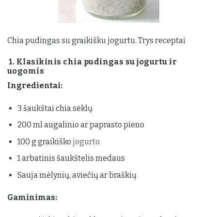
Chia pudingas su graikišku jogurtu. Trys receptai
1. Klasikinis chia pudingas su jogurtu ir
uogomis
Ingredientai:
3 šaukštai chia sėklų
200 ml augalinio ar paprasto pieno
100 g graikiško
jogurto
1 arbatinis šaukštelis medaus
Sauja mėlynių, aviečių ar braškių
Gaminimas: