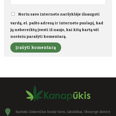
Noriu savo interneto naršyklėje išsaugoti
vardą, el. pašto adresą ir interneto puslapį, kad
jų nebereiktų įvesti iš naujo, kai kitą kartą vėl
norėsiu parašyti komentarą.
Kęstutis Zinkevičius family farm, Jakutiškiai, Ukmergė district,