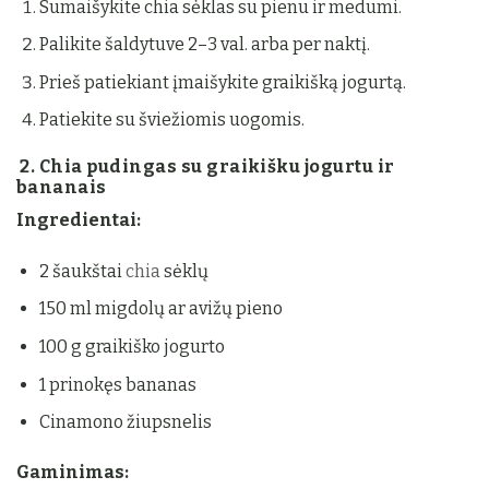
Sumaišykite chia sėklas su pienu ir medumi.
Palikite šaldytuve 2–3 val. arba per naktį.
Prieš patiekiant įmaišykite graikišką jogurtą.
Patiekite su šviežiomis uogomis.
2. Chia pudingas su graikišku jogurtu ir
bananais
Ingredientai:
2 šaukštai
chia
sėklų
150 ml migdolų ar avižų pieno
100 g graikiško jogurto
1 prinokęs bananas
Cinamono žiupsnelis
Gaminimas: