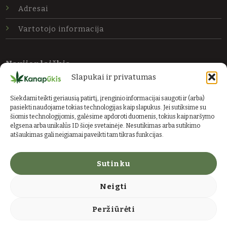
Adresai
Vartotojo informacija
Naujienlaiškis
Slapukai ir privatumas
Prenumeruokite mūsų naujienas ir gaukite
naujausius pasiūlymus.
Siekdami teikti geriausią patirtį, įrenginio informacijai saugoti ir (arba)
pasiekti naudojame tokias technologijas kaip slapukus. Jei sutiksime su
El. paštas
šiomis technologijomis, galėsime apdoroti duomenis, tokius kaip naršymo
Siųsti
elgsena arba unikalūs ID šioje svetainėje. Nesutikimas arba sutikimo
atšaukimas gali neigiamai paveikti tam tikras funkcijas.
Sutinku
Neigti
© 2026 Kanapių ūkis
Peržiūrėti
Taisyklės
Privatumo politika