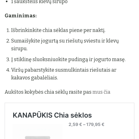
1 šaukštelis klevų sirupo
Gaminimas:
Išbrinkinkite chia sėklas piene per naktį.
Sumaišykite jogurtą su riešutų sviestu ir klevų
sirupu.
Į stiklinę sluoksniuokite pudingą ir jogurto masę.
Viršų pabarstykite susmulkintais riešutais ar
kakavos gabalėliais.
Aukštos kokybės chia sėklų rasite pas
mus čia