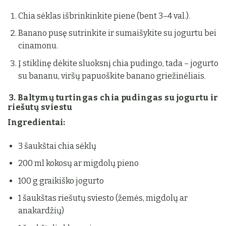
Chia sėklas išbrinkinkite piene (bent 3–4 val.).
Banano pusę sutrinkite ir sumaišykite su jogurtu bei
cinamonu.
Į stiklinę dėkite sluoksnį chia pudingo, tada – jogurto
su bananu, viršų papuoškite banano griežinėliais.
3. Baltymų turtingas chia pudingas su jogurtu ir
riešutų sviestu
Ingredientai:
3 šaukštai chia sėklų
200 ml kokosų ar migdolų pieno
100 g graikiško jogurto
1 šaukštas riešutų sviesto (žemės, migdolų ar
anakardžių)