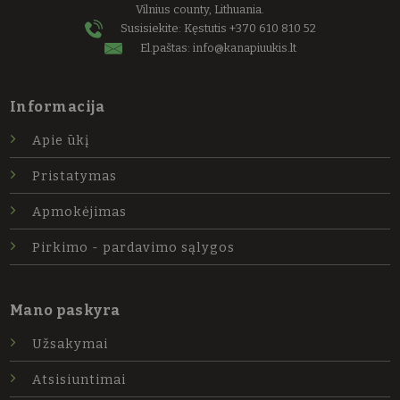
Vilnius county, Lithuania.
Susisiekite: Kęstutis
+370 610 810 52
El.paštas:
info@kanapiuukis.lt
Informacija
Apie ūkį
Pristatymas
Apmokėjimas
Pirkimo - pardavimo sąlygos
Mano paskyra
Užsakymai
Atsisiuntimai